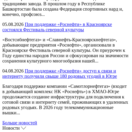
традициями завода. В прошлом году в Республике
Башкортостан была создана Федерация спортивных нард и,
конечно, профсоюз...
05.08.2026
При поддержке «Роснефти» в Красноярске
состоялся Фестиваль северной культуры
«Востсибнефтегаз» и «Славнефть-Красноярскнефтегаз»,
добывающие предприятия «Роснефти», организовали в
Красноярске Фестиваль северной культуры. Он приурочен к
Году единства народов России и сфокусирован на значимости
сохранения культурного многообразия нашей...
04.08.2026
При поддержке «Роснефти» доступ к связи и
интернету получили свыше 180 родовых угодий в Югре
Благодаря поддержке компании «Самотлорнефтегаз» (входит
в добывающий комплекс НК «Роснефть») в ХМАО-Югре
продолжается создание инфраструктуры для подключения к
сотовой связи и интернету семей, проживающих в удаленных
родовых угодьях. В 2026 году телекоммуникационные
вышки...
Больше новостей
Новости