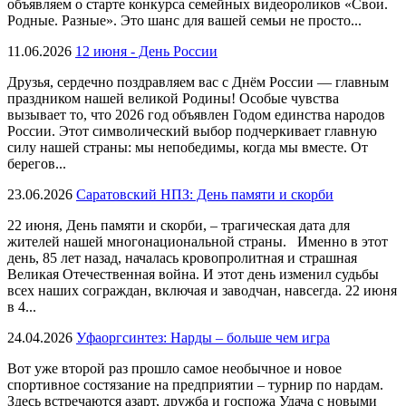
объявляем о старте конкурса семейных видеороликов «Свои.
Родные. Разные». Это шанс для вашей семьи не просто...
11.06.2026
12 июня - День России
Друзья, сердечно поздравляем вас с Днём России — главным
праздником нашей великой Родины! Особые чувства
вызывает то, что 2026 год объявлен Годом единства народов
России. Этот символический выбор подчеркивает главную
силу нашей страны: мы непобедимы, когда мы вместе. От
берегов...
23.06.2026
Саратовский НПЗ: День памяти и скорби
22 июня, День памяти и скорби, – трагическая дата для
жителей нашей многонациональной страны. Именно в этот
день, 85 лет назад, началась кровопролитная и страшная
Великая Отечественная война. И этот день изменил судьбы
всех наших сограждан, включая и заводчан, навсегда. 22 июня
в 4...
24.04.2026
Уфаоргсинтез: Нарды – больше чем игра
Вот уже второй раз прошло самое необычное и новое
спортивное состязание на предприятии – турнир по нардам.
Здесь встречаются азарт, дружба и госпожа Удача с новыми