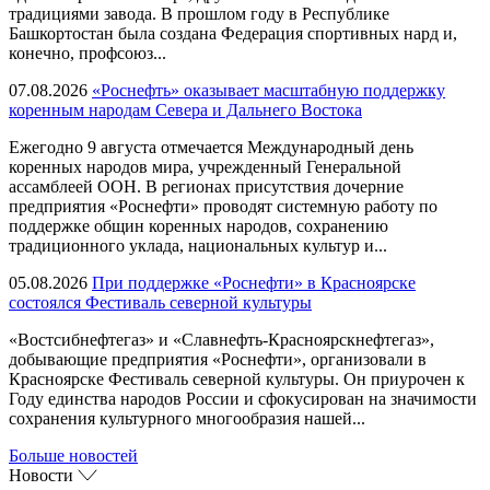
традициями завода. В прошлом году в Республике
Башкортостан была создана Федерация спортивных нард и,
конечно, профсоюз...
07.08.2026
«Роснефть» оказывает масштабную поддержку
коренным народам Севера и Дальнего Востока
Ежегодно 9 августа отмечается Международный день
коренных народов мира, учрежденный Генеральной
ассамблеей ООН. В регионах присутствия дочерние
предприятия «Роснефти» проводят системную работу по
поддержке общин коренных народов, сохранению
традиционного уклада, национальных культур и...
05.08.2026
При поддержке «Роснефти» в Красноярске
состоялся Фестиваль северной культуры
«Востсибнефтегаз» и «Славнефть-Красноярскнефтегаз»,
добывающие предприятия «Роснефти», организовали в
Красноярске Фестиваль северной культуры. Он приурочен к
Году единства народов России и сфокусирован на значимости
сохранения культурного многообразия нашей...
Больше новостей
Новости