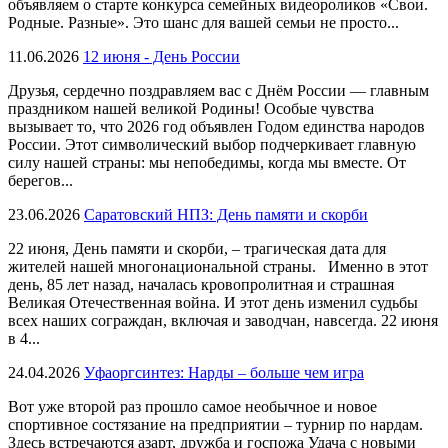
объявляем о старте конкурса семейных видеороликов «Свои.
Родные. Разные». Это шанс для вашей семьи не просто...
11.06.2026
12 июня - День России
Друзья, сердечно поздравляем вас с Днём России — главным
праздником нашей великой Родины! Особые чувства
вызывает то, что 2026 год объявлен Годом единства народов
России. Этот символический выбор подчеркивает главную
силу нашей страны: мы непобедимы, когда мы вместе. От
берегов...
23.06.2026
Саратовский НПЗ: День памяти и скорби
22 июня, День памяти и скорби, – трагическая дата для
жителей нашей многонациональной страны. Именно в этот
день, 85 лет назад, началась кровопролитная и страшная
Великая Отечественная война. И этот день изменил судьбы
всех наших сограждан, включая и заводчан, навсегда. 22 июня
в 4...
24.04.2026
Уфаоргсинтез: Нарды – больше чем игра
Вот уже второй раз прошло самое необычное и новое
спортивное состязание на предприятии – турнир по нардам.
Здесь встречаются азарт, дружба и госпожа Удача с новыми