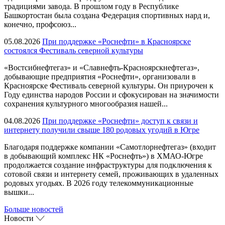
традициями завода. В прошлом году в Республике
Башкортостан была создана Федерация спортивных нард и,
конечно, профсоюз...
05.08.2026
При поддержке «Роснефти» в Красноярске
состоялся Фестиваль северной культуры
«Востсибнефтегаз» и «Славнефть-Красноярскнефтегаз»,
добывающие предприятия «Роснефти», организовали в
Красноярске Фестиваль северной культуры. Он приурочен к
Году единства народов России и сфокусирован на значимости
сохранения культурного многообразия нашей...
04.08.2026
При поддержке «Роснефти» доступ к связи и
интернету получили свыше 180 родовых угодий в Югре
Благодаря поддержке компании «Самотлорнефтегаз» (входит
в добывающий комплекс НК «Роснефть») в ХМАО-Югре
продолжается создание инфраструктуры для подключения к
сотовой связи и интернету семей, проживающих в удаленных
родовых угодьях. В 2026 году телекоммуникационные
вышки...
Больше новостей
Новости