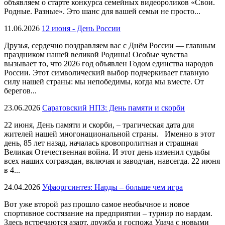
объявляем о старте конкурса семейных видеороликов «Свои.
Родные. Разные». Это шанс для вашей семьи не просто...
11.06.2026
12 июня - День России
Друзья, сердечно поздравляем вас с Днём России — главным
праздником нашей великой Родины! Особые чувства
вызывает то, что 2026 год объявлен Годом единства народов
России. Этот символический выбор подчеркивает главную
силу нашей страны: мы непобедимы, когда мы вместе. От
берегов...
23.06.2026
Саратовский НПЗ: День памяти и скорби
22 июня, День памяти и скорби, – трагическая дата для
жителей нашей многонациональной страны. Именно в этот
день, 85 лет назад, началась кровопролитная и страшная
Великая Отечественная война. И этот день изменил судьбы
всех наших сограждан, включая и заводчан, навсегда. 22 июня
в 4...
24.04.2026
Уфаоргсинтез: Нарды – больше чем игра
Вот уже второй раз прошло самое необычное и новое
спортивное состязание на предприятии – турнир по нардам.
Здесь встречаются азарт, дружба и госпожа Удача с новыми