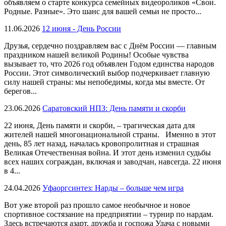
объявляем о старте конкурса семейных видеороликов «Свои.
Родные. Разные». Это шанс для вашей семьи не просто...
11.06.2026
12 июня - День России
Друзья, сердечно поздравляем вас с Днём России — главным
праздником нашей великой Родины! Особые чувства
вызывает то, что 2026 год объявлен Годом единства народов
России. Этот символический выбор подчеркивает главную
силу нашей страны: мы непобедимы, когда мы вместе. От
берегов...
23.06.2026
Саратовский НПЗ: День памяти и скорби
22 июня, День памяти и скорби, – трагическая дата для
жителей нашей многонациональной страны. Именно в этот
день, 85 лет назад, началась кровопролитная и страшная
Великая Отечественная война. И этот день изменил судьбы
всех наших сограждан, включая и заводчан, навсегда. 22 июня
в 4...
24.04.2026
Уфаоргсинтез: Нарды – больше чем игра
Вот уже второй раз прошло самое необычное и новое
спортивное состязание на предприятии – турнир по нардам.
Здесь встречаются азарт, дружба и госпожа Удача с новыми