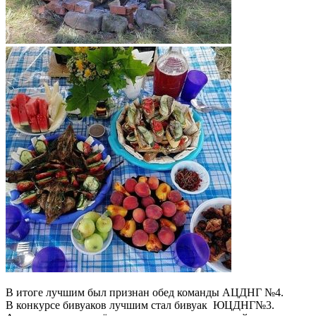
В итоге лучшим был признан обед команды АЦДНГ №4.
В конкурсе бивуаков лучшим стал бивуак ЮЦДНГ№3.