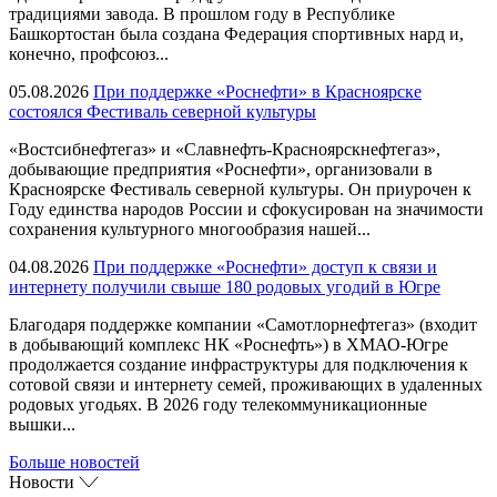
традициями завода. В прошлом году в Республике
Башкортостан была создана Федерация спортивных нард и,
конечно, профсоюз...
05.08.2026
При поддержке «Роснефти» в Красноярске
состоялся Фестиваль северной культуры
«Востсибнефтегаз» и «Славнефть-Красноярскнефтегаз»,
добывающие предприятия «Роснефти», организовали в
Красноярске Фестиваль северной культуры. Он приурочен к
Году единства народов России и сфокусирован на значимости
сохранения культурного многообразия нашей...
04.08.2026
При поддержке «Роснефти» доступ к связи и
интернету получили свыше 180 родовых угодий в Югре
Благодаря поддержке компании «Самотлорнефтегаз» (входит
в добывающий комплекс НК «Роснефть») в ХМАО-Югре
продолжается создание инфраструктуры для подключения к
сотовой связи и интернету семей, проживающих в удаленных
родовых угодьях. В 2026 году телекоммуникационные
вышки...
Больше новостей
Новости