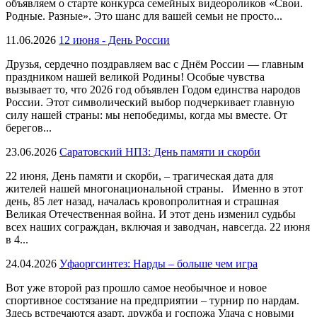
объявляем о старте конкурса семейных видеороликов «Свои.
Родные. Разные». Это шанс для вашей семьи не просто...
11.06.2026
12 июня - День России
Друзья, сердечно поздравляем вас с Днём России — главным
праздником нашей великой Родины! Особые чувства
вызывает то, что 2026 год объявлен Годом единства народов
России. Этот символический выбор подчеркивает главную
силу нашей страны: мы непобедимы, когда мы вместе. От
берегов...
23.06.2026
Саратовский НПЗ: День памяти и скорби
22 июня, День памяти и скорби, – трагическая дата для
жителей нашей многонациональной страны. Именно в этот
день, 85 лет назад, началась кровопролитная и страшная
Великая Отечественная война. И этот день изменил судьбы
всех наших сограждан, включая и заводчан, навсегда. 22 июня
в 4...
24.04.2026
Уфаоргсинтез: Нарды – больше чем игра
Вот уже второй раз прошло самое необычное и новое
спортивное состязание на предприятии – турнир по нардам.
Здесь встречаются азарт, дружба и госпожа Удача с новыми