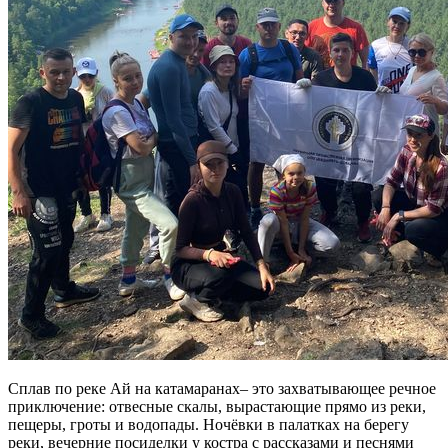
Сплав по реке Ай на катамаранах– это захватывающее речное
приключение: отвесные скалы, вырастающие прямо из реки,
пещеры, гроты и водопады. Ночёвки в палатках на берегу
реки, вечерние посиделки у костра с рассказами и песнями