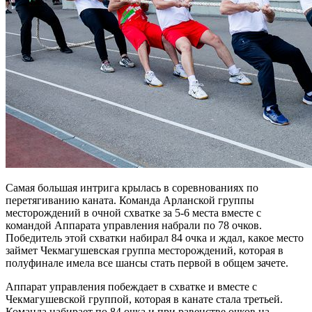
Самая большая интрига крылась в соревнованиях по
перетягиванию каната. Команда Арланской группы
месторождений в очной схватке за 5-6 места вместе с
командой Аппарата управления набрали по 78 очков.
Победитель этой схватки набирал 84 очка и ждал, какое место
займет Чекмагушевская группа месторождений, которая в
полуфинале имела все шансы стать первой в общем зачете.
Аппарат управления побеждает в схватке и вместе с
Чекмагушевской группой, которая в канате стала третьей.
Команда набирает по 84 очка и при равенстве очков на