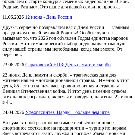
объявляем о старте конкурса семейных видеороликов «Свои.
Родные. Разные». Это шанс для вашей семьи не просто...
11.06.2026
12 июня - День России
Друзья, сердечно поздравляем вас с Днём России — главным
праздником нашей великой Родины! Особые чувства
вызывает то, что 2026 год объявлен Годом единства народов
России. Этот символический выбор подчеркивает главную
силу нашей страны: мы непобедимы, когда мы вместе. От
берегов...
23.06.2026
Саратовский НПЗ: День памяти и скорби
22 июня, День памяти и скорби, – трагическая дата для
жителей нашей многонациональной страны. Именно в этот
день, 85 лет назад, началась кровопролитная и страшная
Великая Отечественная война. И этот день изменил судьбы
всех наших сограждан, включая и заводчан, навсегда. 22 июня
в 4...
24.04.2026
Уфаоргсинтез: Нарды – больше чем игра
Вот уже второй раз прошло самое необычное и новое
спортивное состязание на предприятии – турнир по нардам.
Здесь встречаются азарт, дружба и госпожа Удача с новыми