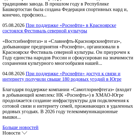
традициями завода. В прошлом году в Республике
Башкортостан была создана Федерация спортивных нард и,
конечно, профсоюз...
05.08.2026
При поддержке «Роснефти» в Красноярске
состоялся Фестиваль северной культуры
«Востсибнефтегаз» и «Славнефть-Красноярскнефтегаз»,
добывающие предприятия «Роснефти», организовали в
Красноярске Фестиваль северной культуры. Он приурочен к
Году единства народов России и сфокусирован на значимости
сохранения культурного многообразия нашей...
04.08.2026
При поддержке «Роснефти» доступ к связи и
интернету получили свыше 180 родовых угодий в Югре
Благодаря поддержке компании «Самотлорнефтегаз» (входит
в добывающий комплекс НК «Роснефть») в ХМАО-Югре
продолжается создание инфраструктуры для подключения к
сотовой связи и интернету семей, проживающих в удаленных
родовых угодьях. В 2026 году телекоммуникационные
вышки...
Больше новостей
Новости