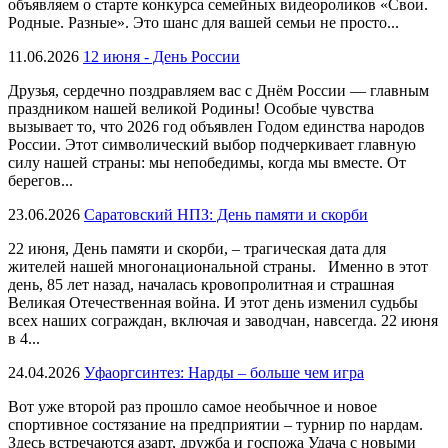
объявляем о старте конкурса семейных видеороликов «Свои.
Родные. Разные». Это шанс для вашей семьи не просто...
11.06.2026
12 июня - День России
Друзья, сердечно поздравляем вас с Днём России — главным
праздником нашей великой Родины! Особые чувства
вызывает то, что 2026 год объявлен Годом единства народов
России. Этот символический выбор подчеркивает главную
силу нашей страны: мы непобедимы, когда мы вместе. От
берегов...
23.06.2026
Саратовский НПЗ: День памяти и скорби
22 июня, День памяти и скорби, – трагическая дата для
жителей нашей многонациональной страны. Именно в этот
день, 85 лет назад, началась кровопролитная и страшная
Великая Отечественная война. И этот день изменил судьбы
всех наших сограждан, включая и заводчан, навсегда. 22 июня
в 4...
24.04.2026
Уфаоргсинтез: Нарды – больше чем игра
Вот уже второй раз прошло самое необычное и новое
спортивное состязание на предприятии – турнир по нардам.
Здесь встречаются азарт, дружба и госпожа Удача с новыми