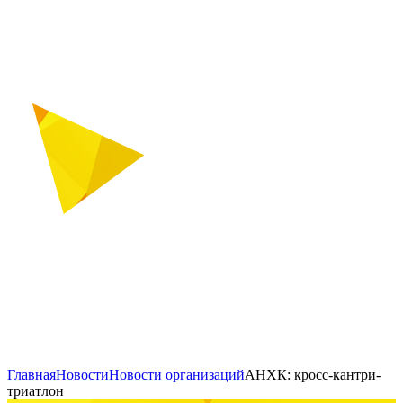
Главная
Новости
Новости организаций
АНХК: кросс-кантри-
триатлон