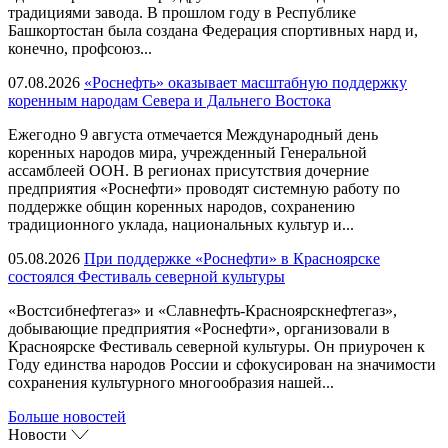
традициями завода. В прошлом году в Республике
Башкортостан была создана Федерация спортивных нард и,
конечно, профсоюз...
07.08.2026
«Роснефть» оказывает масштабную поддержку
коренным народам Севера и Дальнего Востока
Ежегодно 9 августа отмечается Международный день
коренных народов мира, учрежденный Генеральной
ассамблеей ООН. В регионах присутствия дочерние
предприятия «Роснефти» проводят системную работу по
поддержке общин коренных народов, сохранению
традиционного уклада, национальных культур и...
05.08.2026
При поддержке «Роснефти» в Красноярске
состоялся Фестиваль северной культуры
«Востсибнефтегаз» и «Славнефть-Красноярскнефтегаз»,
добывающие предприятия «Роснефти», организовали в
Красноярске Фестиваль северной культуры. Он приурочен к
Году единства народов России и сфокусирован на значимости
сохранения культурного многообразия нашей...
Больше новостей
Новости