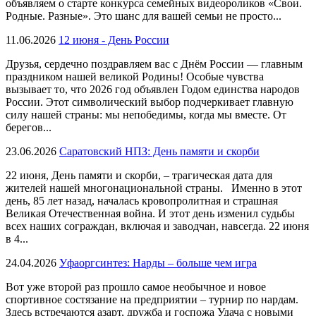
объявляем о старте конкурса семейных видеороликов «Свои.
Родные. Разные». Это шанс для вашей семьи не просто...
11.06.2026
12 июня - День России
Друзья, сердечно поздравляем вас с Днём России — главным
праздником нашей великой Родины! Особые чувства
вызывает то, что 2026 год объявлен Годом единства народов
России. Этот символический выбор подчеркивает главную
силу нашей страны: мы непобедимы, когда мы вместе. От
берегов...
23.06.2026
Саратовский НПЗ: День памяти и скорби
22 июня, День памяти и скорби, – трагическая дата для
жителей нашей многонациональной страны. Именно в этот
день, 85 лет назад, началась кровопролитная и страшная
Великая Отечественная война. И этот день изменил судьбы
всех наших сограждан, включая и заводчан, навсегда. 22 июня
в 4...
24.04.2026
Уфаоргсинтез: Нарды – больше чем игра
Вот уже второй раз прошло самое необычное и новое
спортивное состязание на предприятии – турнир по нардам.
Здесь встречаются азарт, дружба и госпожа Удача с новыми