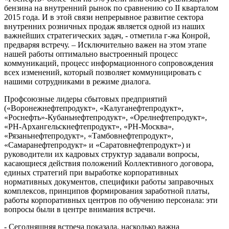
бензина на внутренний рынок по сравнению со II кварталом
2015 года. И в этой связи непрерывное развитие сектора
внутренних розничных продаж является одной из наших
важнейших стратегических задач, - отметила г-жа Конрой,
предваряя встречу. – Исключительно важен на этом этапе
нашей работы оптимально выстроенный процесс
коммуникаций, процесс информационного сопровождения
всех изменений, который позволяет коммуницировать с
нашими сотрудниками в режиме диалога.
Профсоюзные лидеры сбытовых предприятий
(«Воронежнефтепродукт», «Калуганефтепродукт»,
«Роснефть»-Кубаньнефтепродукт», «Орелнефтепродукт»,
«РН-Архангельскнефтепродукт», «РН-Москва»,
«Рязаньнефтепродукт», «Тамбовнефтепродукт»,
«Самаранефтепродукт» и «Саратовнефтепродукт») и
руководители их кадровых структур задавали вопросы,
касающиеся действия положений Коллективного договора,
единых стратегий при выработке корпоративных
нормативных документов, специфики работы заправочных
комплексов, принципов формирования заработной платы,
работы корпоративных центров по обучению персонала: эти
вопросы были в центре внимания встречи.
- Сегодняшняя встреча показала, насколько важна