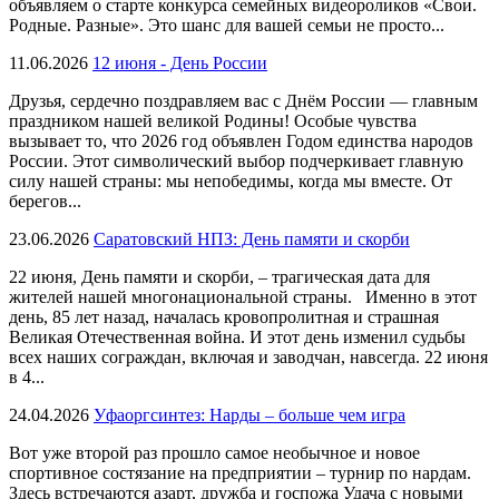
объявляем о старте конкурса семейных видеороликов «Свои.
Родные. Разные». Это шанс для вашей семьи не просто...
11.06.2026
12 июня - День России
Друзья, сердечно поздравляем вас с Днём России — главным
праздником нашей великой Родины! Особые чувства
вызывает то, что 2026 год объявлен Годом единства народов
России. Этот символический выбор подчеркивает главную
силу нашей страны: мы непобедимы, когда мы вместе. От
берегов...
23.06.2026
Саратовский НПЗ: День памяти и скорби
22 июня, День памяти и скорби, – трагическая дата для
жителей нашей многонациональной страны. Именно в этот
день, 85 лет назад, началась кровопролитная и страшная
Великая Отечественная война. И этот день изменил судьбы
всех наших сограждан, включая и заводчан, навсегда. 22 июня
в 4...
24.04.2026
Уфаоргсинтез: Нарды – больше чем игра
Вот уже второй раз прошло самое необычное и новое
спортивное состязание на предприятии – турнир по нардам.
Здесь встречаются азарт, дружба и госпожа Удача с новыми