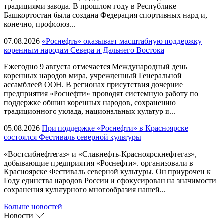
традициями завода. В прошлом году в Республике
Башкортостан была создана Федерация спортивных нард и,
конечно, профсоюз...
07.08.2026
«Роснефть» оказывает масштабную поддержку
коренным народам Севера и Дальнего Востока
Ежегодно 9 августа отмечается Международный день
коренных народов мира, учрежденный Генеральной
ассамблеей ООН. В регионах присутствия дочерние
предприятия «Роснефти» проводят системную работу по
поддержке общин коренных народов, сохранению
традиционного уклада, национальных культур и...
05.08.2026
При поддержке «Роснефти» в Красноярске
состоялся Фестиваль северной культуры
«Востсибнефтегаз» и «Славнефть-Красноярскнефтегаз»,
добывающие предприятия «Роснефти», организовали в
Красноярске Фестиваль северной культуры. Он приурочен к
Году единства народов России и сфокусирован на значимости
сохранения культурного многообразия нашей...
Больше новостей
Новости