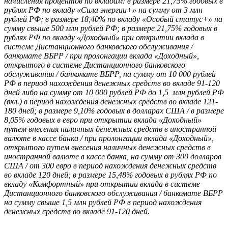
начисления процентов по вкладам: в размере 21,75% годовых в
рублях РФ по вкладу «Сила энергии+» на сумму от 3 млн
рублей РФ; в размере 18,40% по вкладу «Особый статус+» на
сумму свыше 500 млн рублей РФ; в размере 21,75% годовых в
рублях РФ по вкладу «Доходный» при открытии вклада в
системе Дистанционного банковского обслуживания /
банкомате ВБРР / при пролонгации вклада «Доходный»,
открытого в системе Дистанционного банковского
обслуживания / банкомате ВБРР, на сумму от 10 000 рублей
РФ в период нахождения денежных средств во вкладе 91-120
дней либо на сумму от 10 000 рублей РФ до 1,5 млн рублей РФ
(вкл.) в период нахождения денежных средств во вкладе 121-
180 дней; в размере 9,10% годовых в долларах США / в размере
8,05% годовых в евро при открытии вклада «Доходный»
путем внесения наличных денежных средств в иностранной
валюте в кассе банка / при пролонгации вклада «Доходный»,
открытого путем внесения наличных денежных средств в
иностранной валюте в кассе банка, на сумму от 300 долларов
США / от 300 евро в период нахождения денежных средств
во вкладе 120 дней; в размере 15,48% годовых в рублях РФ по
вкладу «Комфортный» при открытии вклада в системе
Дистанционного банковского обслуживания / банкомате ВБРР
на сумму свыше 1,5 млн рублей РФ в период нахождения
денежных средств во вкладе 91-120 дней.