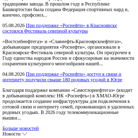
традициями завода. В прошлом году в Республике
Башкортостан была создана Федерация спортивных нард и,
конечно, профсоюз...
05.08.2026
При поддержке «Роснефти» в Красноярске
состоялся Фестиваль северной культуры
«Востсибнефтегаз» и «Славнефть-Красноярскнефтегаз»,
добывающие предприятия «Роснефти», организовали в
Красноярске Фестиваль северной культуры. Он приурочен к
Году единства народов России и сфокусирован на значимости
сохранения культурного многообразия нашей...
04.08.2026
При поддержке «Роснефти» доступ к связи и
интернету получили свыше 180 родовых угодий в Югре
Благодаря поддержке компании «Самотлорнефтегаз» (входит
в добывающий комплекс НК «Роснефть») в ХМАО-Югре
продолжается создание инфраструктуры для подключения к
сотовой связи и интернету семей, проживающих в удаленных
родовых угодьях. В 2026 году телекоммуникационные
вышки...
Больше новостей
Новости