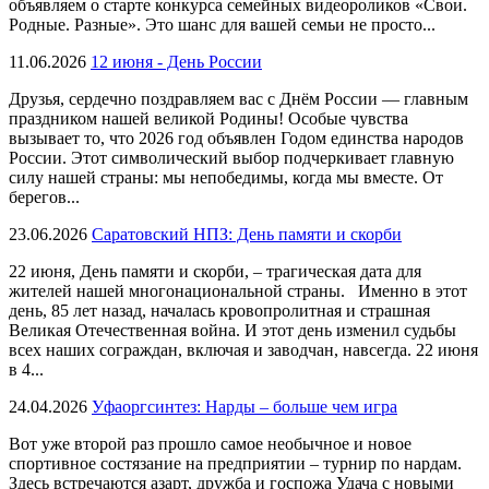
объявляем о старте конкурса семейных видеороликов «Свои.
Родные. Разные». Это шанс для вашей семьи не просто...
11.06.2026
12 июня - День России
Друзья, сердечно поздравляем вас с Днём России — главным
праздником нашей великой Родины! Особые чувства
вызывает то, что 2026 год объявлен Годом единства народов
России. Этот символический выбор подчеркивает главную
силу нашей страны: мы непобедимы, когда мы вместе. От
берегов...
23.06.2026
Саратовский НПЗ: День памяти и скорби
22 июня, День памяти и скорби, – трагическая дата для
жителей нашей многонациональной страны. Именно в этот
день, 85 лет назад, началась кровопролитная и страшная
Великая Отечественная война. И этот день изменил судьбы
всех наших сограждан, включая и заводчан, навсегда. 22 июня
в 4...
24.04.2026
Уфаоргсинтез: Нарды – больше чем игра
Вот уже второй раз прошло самое необычное и новое
спортивное состязание на предприятии – турнир по нардам.
Здесь встречаются азарт, дружба и госпожа Удача с новыми