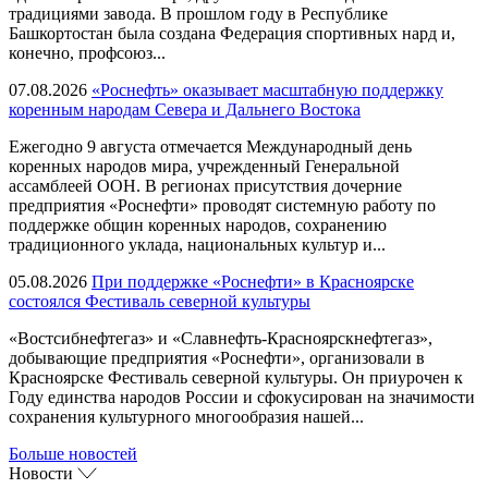
традициями завода. В прошлом году в Республике
Башкортостан была создана Федерация спортивных нард и,
конечно, профсоюз...
07.08.2026
«Роснефть» оказывает масштабную поддержку
коренным народам Севера и Дальнего Востока
Ежегодно 9 августа отмечается Международный день
коренных народов мира, учрежденный Генеральной
ассамблеей ООН. В регионах присутствия дочерние
предприятия «Роснефти» проводят системную работу по
поддержке общин коренных народов, сохранению
традиционного уклада, национальных культур и...
05.08.2026
При поддержке «Роснефти» в Красноярске
состоялся Фестиваль северной культуры
«Востсибнефтегаз» и «Славнефть-Красноярскнефтегаз»,
добывающие предприятия «Роснефти», организовали в
Красноярске Фестиваль северной культуры. Он приурочен к
Году единства народов России и сфокусирован на значимости
сохранения культурного многообразия нашей...
Больше новостей
Новости