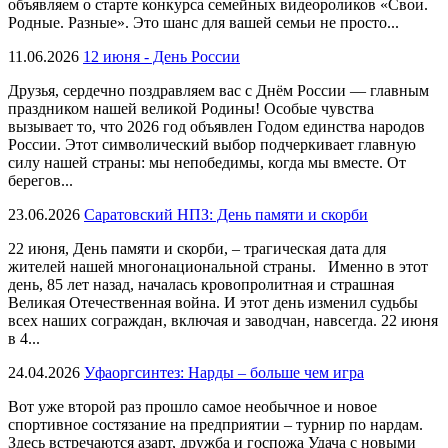
объявляем о старте конкурса семейных видеороликов «Свои.
Родные. Разные». Это шанс для вашей семьи не просто...
11.06.2026
12 июня - День России
Друзья, сердечно поздравляем вас с Днём России — главным
праздником нашей великой Родины! Особые чувства
вызывает то, что 2026 год объявлен Годом единства народов
России. Этот символический выбор подчеркивает главную
силу нашей страны: мы непобедимы, когда мы вместе. От
берегов...
23.06.2026
Саратовский НПЗ: День памяти и скорби
22 июня, День памяти и скорби, – трагическая дата для
жителей нашей многонациональной страны. Именно в этот
день, 85 лет назад, началась кровопролитная и страшная
Великая Отечественная война. И этот день изменил судьбы
всех наших сограждан, включая и заводчан, навсегда. 22 июня
в 4...
24.04.2026
Уфаоргсинтез: Нарды – больше чем игра
Вот уже второй раз прошло самое необычное и новое
спортивное состязание на предприятии – турнир по нардам.
Здесь встречаются азарт, дружба и госпожа Удача с новыми