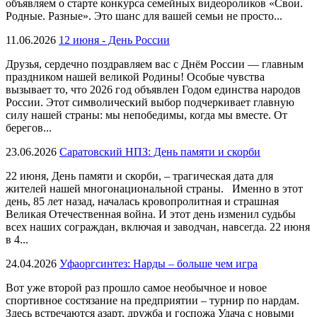
объявляем о старте конкурса семейных видеороликов «Свои.
Родные. Разные». Это шанс для вашей семьи не просто...
11.06.2026
12 июня - День России
Друзья, сердечно поздравляем вас с Днём России — главным
праздником нашей великой Родины! Особые чувства
вызывает то, что 2026 год объявлен Годом единства народов
России. Этот символический выбор подчеркивает главную
силу нашей страны: мы непобедимы, когда мы вместе. От
берегов...
23.06.2026
Саратовский НПЗ: День памяти и скорби
22 июня, День памяти и скорби, – трагическая дата для
жителей нашей многонациональной страны. Именно в этот
день, 85 лет назад, началась кровопролитная и страшная
Великая Отечественная война. И этот день изменил судьбы
всех наших сограждан, включая и заводчан, навсегда. 22 июня
в 4...
24.04.2026
Уфаоргсинтез: Нарды – больше чем игра
Вот уже второй раз прошло самое необычное и новое
спортивное состязание на предприятии – турнир по нардам.
Здесь встречаются азарт, дружба и госпожа Удача с новыми