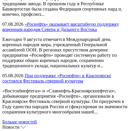
традициями завода. В прошлом году в Республике
Башкортостан была создана Федерация спортивных нард и,
конечно, профсоюз...
07.08.2026
«Роснефть» оказывает масштабную поддержку
коренным народам Севера и Дальнего Востока
Ежегодно 9 августа отмечается Международный день
коренных народов мира, учрежденный Генеральной
ассамблеей ООН. В регионах присутствия дочерние
предприятия «Роснефти» проводят системную работу по
поддержке общин коренных народов, сохранению
традиционного уклада, национальных культур и...
05.08.2026
При поддержке «Роснефти» в Красноярске
состоялся Фестиваль северной культуры
«Востсибнефтегаз» и «Славнефть-Красноярскнефтегаз»,
добывающие предприятия «Роснефти», организовали в
Красноярске Фестиваль северной культуры. Он приурочен к
Году единства народов России и сфокусирован на значимости
сохранения культурного многообразия нашей...
Больше новостей
Новости