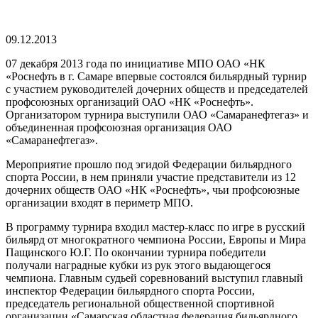
09.12.2013
07 декабря 2013 года по инициативе МПО ОАО «НК
«Роснефть в г. Самаре впервые состоялся бильярдный турнир
с участием руководителей дочерних обществ и председателей
профсоюзных организаций ОАО «НК «Роснефть».
Организатором турнира выступили ОАО «Самаранефтегаз» и
объединенная профсоюзная организация ОАО
«Самаранефтегаз».
Мероприятие прошло под эгидой Федерации бильярдного
спорта России, в нем приняли участие представители из 12
дочерних обществ ОАО «НК «Роснефть», чьи профсоюзные
организации входят в периметр МПО.
В программу турнира входил мастер-класс по игре в русский
бильярд от многократного чемпиона России, Европы и Мира
Пащинского Ю.Г. По окончании турнира победители
получали наградные кубки из рук этого выдающегося
чемпиона. Главным судьей соревнований выступил главный
инспектор Федерации бильярдного спорта России,
председатель региональной общественной спортивной
организации «Самарская областная федерация бильярдного