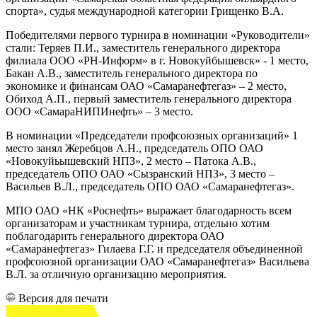
спорта», судья международной категории Грищенко В.А.
Победителями первого турнира в номинации «Руководители»
стали: Теряев П.И., заместитель генерального директора
филиала ООО «РН-Информ» в г. Новокуйбышевск» - 1 место,
Бакан А.В., заместитель генерального директора по
экономике и финансам ОАО «Самаранефтегаз» – 2 место,
Обиход А.П., первый заместитель генерального директора
ООО «СамараНИПИнефть» – 3 место.
В номинации «Председатели профсоюзных организаций» 1
место занял Жеребцов А.Н., председатель ОПО ОАО
«Новокуйьышевский НПЗ», 2 место – Патока А.В.,
председатель ОПО ОАО «Сызранский НПЗ», 3 место –
Васильев В.Л., председатель ОПО ОАО «Самаранефтегаз».
МПО ОАО «НК «Роснефть» выражает благодарность всем
организаторам и участникам турнира, отдельно хотим
поблагодарить генерального директора ОАО
«Самаранефтегаз» Гилаева Г.Г. и председателя объединенной
профсоюзной организации ОАО «Самаранефтегаз» Васильева
В.Л. за отличную организацию мероприятия.
Версия для печати