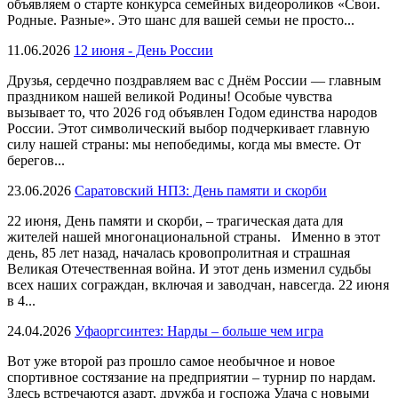
объявляем о старте конкурса семейных видеороликов «Свои.
Родные. Разные». Это шанс для вашей семьи не просто...
11.06.2026
12 июня - День России
Друзья, сердечно поздравляем вас с Днём России — главным
праздником нашей великой Родины! Особые чувства
вызывает то, что 2026 год объявлен Годом единства народов
России. Этот символический выбор подчеркивает главную
силу нашей страны: мы непобедимы, когда мы вместе. От
берегов...
23.06.2026
Саратовский НПЗ: День памяти и скорби
22 июня, День памяти и скорби, – трагическая дата для
жителей нашей многонациональной страны. Именно в этот
день, 85 лет назад, началась кровопролитная и страшная
Великая Отечественная война. И этот день изменил судьбы
всех наших сограждан, включая и заводчан, навсегда. 22 июня
в 4...
24.04.2026
Уфаоргсинтез: Нарды – больше чем игра
Вот уже второй раз прошло самое необычное и новое
спортивное состязание на предприятии – турнир по нардам.
Здесь встречаются азарт, дружба и госпожа Удача с новыми