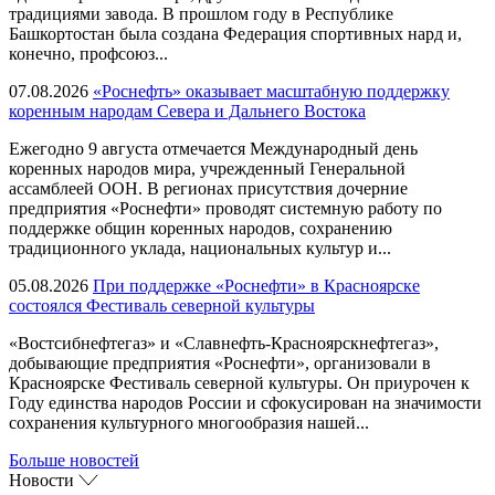
традициями завода. В прошлом году в Республике
Башкортостан была создана Федерация спортивных нард и,
конечно, профсоюз...
07.08.2026
«Роснефть» оказывает масштабную поддержку
коренным народам Севера и Дальнего Востока
Ежегодно 9 августа отмечается Международный день
коренных народов мира, учрежденный Генеральной
ассамблеей ООН. В регионах присутствия дочерние
предприятия «Роснефти» проводят системную работу по
поддержке общин коренных народов, сохранению
традиционного уклада, национальных культур и...
05.08.2026
При поддержке «Роснефти» в Красноярске
состоялся Фестиваль северной культуры
«Востсибнефтегаз» и «Славнефть-Красноярскнефтегаз»,
добывающие предприятия «Роснефти», организовали в
Красноярске Фестиваль северной культуры. Он приурочен к
Году единства народов России и сфокусирован на значимости
сохранения культурного многообразия нашей...
Больше новостей
Новости