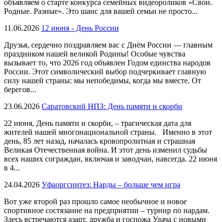
объявляем о старте конкурса семейных видеороликов «Свои.
Родные. Разные». Это шанс для вашей семьи не просто...
11.06.2026
12 июня - День России
Друзья, сердечно поздравляем вас с Днём России — главным
праздником нашей великой Родины! Особые чувства
вызывает то, что 2026 год объявлен Годом единства народов
России. Этот символический выбор подчеркивает главную
силу нашей страны: мы непобедимы, когда мы вместе. От
берегов...
23.06.2026
Саратовский НПЗ: День памяти и скорби
22 июня, День памяти и скорби, – трагическая дата для
жителей нашей многонациональной страны. Именно в этот
день, 85 лет назад, началась кровопролитная и страшная
Великая Отечественная война. И этот день изменил судьбы
всех наших сограждан, включая и заводчан, навсегда. 22 июня
в 4...
24.04.2026
Уфаоргсинтез: Нарды – больше чем игра
Вот уже второй раз прошло самое необычное и новое
спортивное состязание на предприятии – турнир по нардам.
Здесь встречаются азарт, дружба и госпожа Удача с новыми