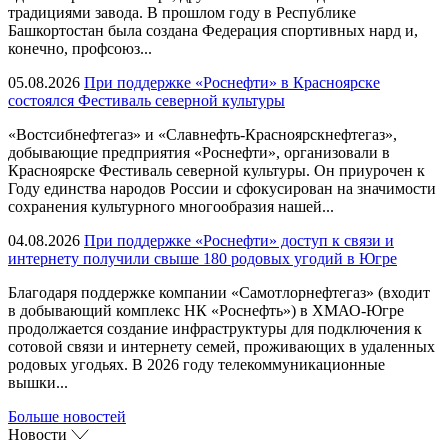
традициями завода. В прошлом году в Республике
Башкортостан была создана Федерация спортивных нард и,
конечно, профсоюз...
05.08.2026
При поддержке «Роснефти» в Красноярске
состоялся Фестиваль северной культуры
«Востсибнефтегаз» и «Славнефть-Красноярскнефтегаз»,
добывающие предприятия «Роснефти», организовали в
Красноярске Фестиваль северной культуры. Он приурочен к
Году единства народов России и сфокусирован на значимости
сохранения культурного многообразия нашей...
04.08.2026
При поддержке «Роснефти» доступ к связи и
интернету получили свыше 180 родовых угодий в Югре
Благодаря поддержке компании «Самотлорнефтегаз» (входит
в добывающий комплекс НК «Роснефть») в ХМАО-Югре
продолжается создание инфраструктуры для подключения к
сотовой связи и интернету семей, проживающих в удаленных
родовых угодьях. В 2026 году телекоммуникационные
вышки...
Больше новостей
Новости