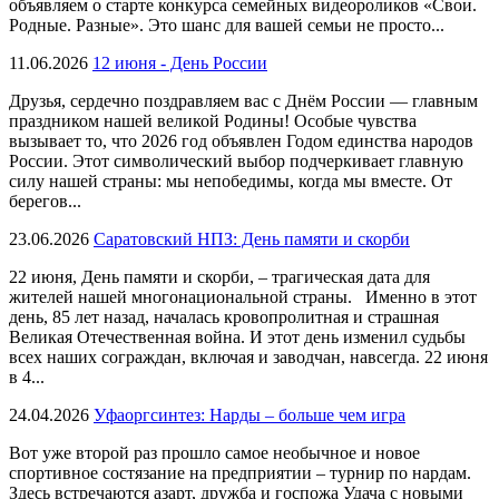
объявляем о старте конкурса семейных видеороликов «Свои.
Родные. Разные». Это шанс для вашей семьи не просто...
11.06.2026
12 июня - День России
Друзья, сердечно поздравляем вас с Днём России — главным
праздником нашей великой Родины! Особые чувства
вызывает то, что 2026 год объявлен Годом единства народов
России. Этот символический выбор подчеркивает главную
силу нашей страны: мы непобедимы, когда мы вместе. От
берегов...
23.06.2026
Саратовский НПЗ: День памяти и скорби
22 июня, День памяти и скорби, – трагическая дата для
жителей нашей многонациональной страны. Именно в этот
день, 85 лет назад, началась кровопролитная и страшная
Великая Отечественная война. И этот день изменил судьбы
всех наших сограждан, включая и заводчан, навсегда. 22 июня
в 4...
24.04.2026
Уфаоргсинтез: Нарды – больше чем игра
Вот уже второй раз прошло самое необычное и новое
спортивное состязание на предприятии – турнир по нардам.
Здесь встречаются азарт, дружба и госпожа Удача с новыми