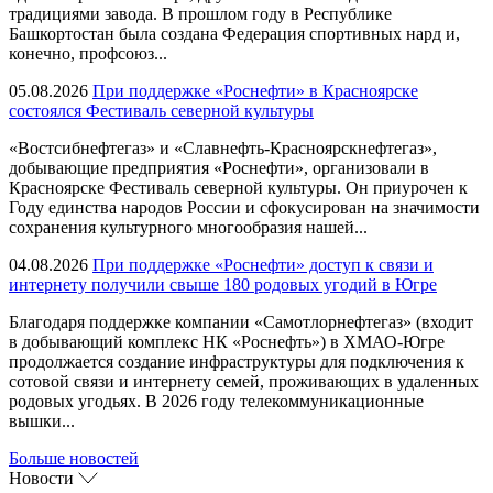
традициями завода. В прошлом году в Республике
Башкортостан была создана Федерация спортивных нард и,
конечно, профсоюз...
05.08.2026
При поддержке «Роснефти» в Красноярске
состоялся Фестиваль северной культуры
«Востсибнефтегаз» и «Славнефть-Красноярскнефтегаз»,
добывающие предприятия «Роснефти», организовали в
Красноярске Фестиваль северной культуры. Он приурочен к
Году единства народов России и сфокусирован на значимости
сохранения культурного многообразия нашей...
04.08.2026
При поддержке «Роснефти» доступ к связи и
интернету получили свыше 180 родовых угодий в Югре
Благодаря поддержке компании «Самотлорнефтегаз» (входит
в добывающий комплекс НК «Роснефть») в ХМАО-Югре
продолжается создание инфраструктуры для подключения к
сотовой связи и интернету семей, проживающих в удаленных
родовых угодьях. В 2026 году телекоммуникационные
вышки...
Больше новостей
Новости