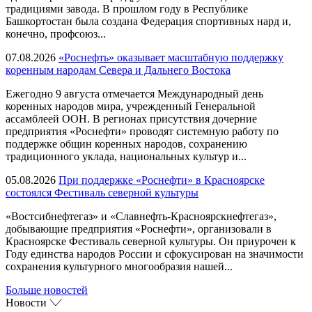
традициями завода. В прошлом году в Республике
Башкортостан была создана Федерация спортивных нард и,
конечно, профсоюз...
07.08.2026
«Роснефть» оказывает масштабную поддержку
коренным народам Севера и Дальнего Востока
Ежегодно 9 августа отмечается Международный день
коренных народов мира, учрежденный Генеральной
ассамблеей ООН. В регионах присутствия дочерние
предприятия «Роснефти» проводят системную работу по
поддержке общин коренных народов, сохранению
традиционного уклада, национальных культур и...
05.08.2026
При поддержке «Роснефти» в Красноярске
состоялся Фестиваль северной культуры
«Востсибнефтегаз» и «Славнефть-Красноярскнефтегаз»,
добывающие предприятия «Роснефти», организовали в
Красноярске Фестиваль северной культуры. Он приурочен к
Году единства народов России и сфокусирован на значимости
сохранения культурного многообразия нашей...
Больше новостей
Новости