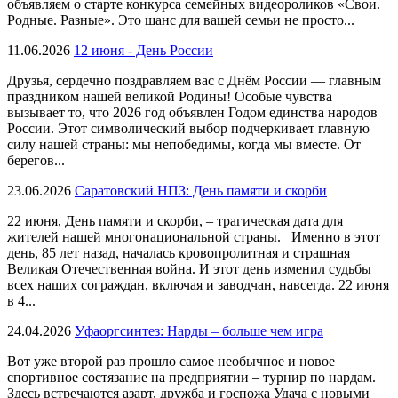
объявляем о старте конкурса семейных видеороликов «Свои.
Родные. Разные». Это шанс для вашей семьи не просто...
11.06.2026
12 июня - День России
Друзья, сердечно поздравляем вас с Днём России — главным
праздником нашей великой Родины! Особые чувства
вызывает то, что 2026 год объявлен Годом единства народов
России. Этот символический выбор подчеркивает главную
силу нашей страны: мы непобедимы, когда мы вместе. От
берегов...
23.06.2026
Саратовский НПЗ: День памяти и скорби
22 июня, День памяти и скорби, – трагическая дата для
жителей нашей многонациональной страны. Именно в этот
день, 85 лет назад, началась кровопролитная и страшная
Великая Отечественная война. И этот день изменил судьбы
всех наших сограждан, включая и заводчан, навсегда. 22 июня
в 4...
24.04.2026
Уфаоргсинтез: Нарды – больше чем игра
Вот уже второй раз прошло самое необычное и новое
спортивное состязание на предприятии – турнир по нардам.
Здесь встречаются азарт, дружба и госпожа Удача с новыми