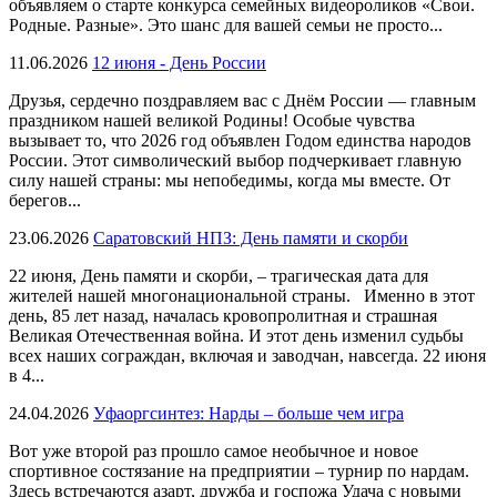
объявляем о старте конкурса семейных видеороликов «Свои.
Родные. Разные». Это шанс для вашей семьи не просто...
11.06.2026
12 июня - День России
Друзья, сердечно поздравляем вас с Днём России — главным
праздником нашей великой Родины! Особые чувства
вызывает то, что 2026 год объявлен Годом единства народов
России. Этот символический выбор подчеркивает главную
силу нашей страны: мы непобедимы, когда мы вместе. От
берегов...
23.06.2026
Саратовский НПЗ: День памяти и скорби
22 июня, День памяти и скорби, – трагическая дата для
жителей нашей многонациональной страны. Именно в этот
день, 85 лет назад, началась кровопролитная и страшная
Великая Отечественная война. И этот день изменил судьбы
всех наших сограждан, включая и заводчан, навсегда. 22 июня
в 4...
24.04.2026
Уфаоргсинтез: Нарды – больше чем игра
Вот уже второй раз прошло самое необычное и новое
спортивное состязание на предприятии – турнир по нардам.
Здесь встречаются азарт, дружба и госпожа Удача с новыми