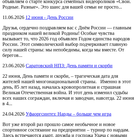
объявляем о старте конкурса семейных видеороликов «Свои.
Родные. Разные». Это шанс для вашей семьи не просто...
11.06.2026
12 июня - День России
Друзья, сердечно поздравляем вас с Днём России — главным
праздником нашей великой Родины! Особые чувства
вызывает то, что 2026 год объявлен Годом единства народов
России. Этот символический выбор подчеркивает главную
силу нашей страны: мы непобедимы, когда мы вместе. От
берегов...
23.06.2026
Саратовский НПЗ: День памяти и скорби
22 июня, День памяти и скорби, – трагическая дата для
жителей нашей многонациональной страны. Именно в этот
день, 85 лет назад, началась кровопролитная и страшная
Великая Отечественная война. И этот день изменил судьбы
всех наших сограждан, включая и заводчан, навсегда. 22 июня
в 4...
24.04.2026
Уфаоргсинтез: Нарды – больше чем игра
Вот уже второй раз прошло самое необычное и новое
спортивное состязание на предприятии – турнир по нардам.
Здесь встречаются азарт, дружба и госпожа Удача с новыми