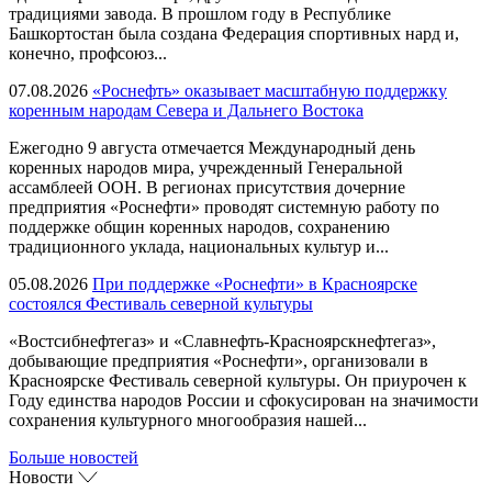
традициями завода. В прошлом году в Республике
Башкортостан была создана Федерация спортивных нард и,
конечно, профсоюз...
07.08.2026
«Роснефть» оказывает масштабную поддержку
коренным народам Севера и Дальнего Востока
Ежегодно 9 августа отмечается Международный день
коренных народов мира, учрежденный Генеральной
ассамблеей ООН. В регионах присутствия дочерние
предприятия «Роснефти» проводят системную работу по
поддержке общин коренных народов, сохранению
традиционного уклада, национальных культур и...
05.08.2026
При поддержке «Роснефти» в Красноярске
состоялся Фестиваль северной культуры
«Востсибнефтегаз» и «Славнефть-Красноярскнефтегаз»,
добывающие предприятия «Роснефти», организовали в
Красноярске Фестиваль северной культуры. Он приурочен к
Году единства народов России и сфокусирован на значимости
сохранения культурного многообразия нашей...
Больше новостей
Новости