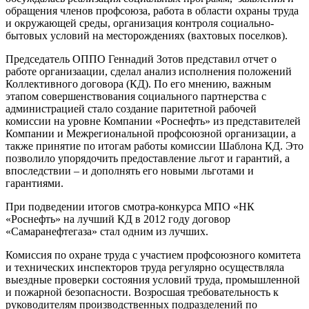
обращения членов профсоюза, работа в области охраны труда
и окружающей среды, организация контроля социально-
бытовых условий на месторождениях (вахтовых поселков).
Председатель ОППО Геннадий Зотов представил отчет о
работе организаации, сделал анализ исполнения положений
Коллективного договора (КД). По его мнению, важным
этапом совершенствования социального партнерства с
администрацией стало создание паритетной рабочей
комиссии на уровне Компании «Роснефть» из представителей
Компании и Межрегиональной профсоюзной организации, а
также принятие по итогам работы комиссии Шаблона КД. Это
позволило упорядочить предоставление льгот и гарантий, а
впоследствии – и дополнять его новыми льготами и
гарантиями.
При подведении итогов смотра-конкурса МПО «НК
«Роснефть» на лучший КД в 2012 году договор
«Самаранефтегаза» стал одним из лучших.
Комиссия по охране труда с участием профсоюзного комитета
и технических инспекторов труда регулярно осуществляла
выездные проверки состояния условий труда, промышленной
и пожарной безопасности. Возросшая требовательность к
руководителям производственных подразделений по