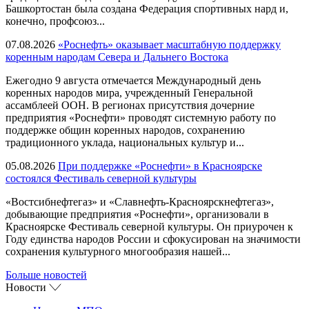
Башкортостан была создана Федерация спортивных нард и,
конечно, профсоюз...
07.08.2026
«Роснефть» оказывает масштабную поддержку
коренным народам Севера и Дальнего Востока
Ежегодно 9 августа отмечается Международный день
коренных народов мира, учрежденный Генеральной
ассамблеей ООН. В регионах присутствия дочерние
предприятия «Роснефти» проводят системную работу по
поддержке общин коренных народов, сохранению
традиционного уклада, национальных культур и...
05.08.2026
При поддержке «Роснефти» в Красноярске
состоялся Фестиваль северной культуры
«Востсибнефтегаз» и «Славнефть-Красноярскнефтегаз»,
добывающие предприятия «Роснефти», организовали в
Красноярске Фестиваль северной культуры. Он приурочен к
Году единства народов России и сфокусирован на значимости
сохранения культурного многообразия нашей...
Больше новостей
Новости