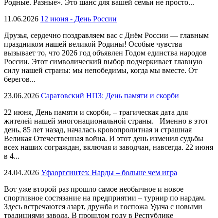
Родные. Разные». Это шанс для вашей семьи не просто...
11.06.2026
12 июня - День России
Друзья, сердечно поздравляем вас с Днём России — главным
праздником нашей великой Родины! Особые чувства
вызывает то, что 2026 год объявлен Годом единства народов
России. Этот символический выбор подчеркивает главную
силу нашей страны: мы непобедимы, когда мы вместе. От
берегов...
23.06.2026
Саратовский НПЗ: День памяти и скорби
22 июня, День памяти и скорби, – трагическая дата для
жителей нашей многонациональной страны. Именно в этот
день, 85 лет назад, началась кровопролитная и страшная
Великая Отечественная война. И этот день изменил судьбы
всех наших сограждан, включая и заводчан, навсегда. 22 июня
в 4...
24.04.2026
Уфаоргсинтез: Нарды – больше чем игра
Вот уже второй раз прошло самое необычное и новое
спортивное состязание на предприятии – турнир по нардам.
Здесь встречаются азарт, дружба и госпожа Удача с новыми
традициями завода. В прошлом году в Республике