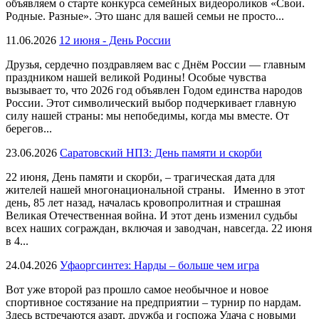
объявляем о старте конкурса семейных видеороликов «Свои.
Родные. Разные». Это шанс для вашей семьи не просто...
11.06.2026
12 июня - День России
Друзья, сердечно поздравляем вас с Днём России — главным
праздником нашей великой Родины! Особые чувства
вызывает то, что 2026 год объявлен Годом единства народов
России. Этот символический выбор подчеркивает главную
силу нашей страны: мы непобедимы, когда мы вместе. От
берегов...
23.06.2026
Саратовский НПЗ: День памяти и скорби
22 июня, День памяти и скорби, – трагическая дата для
жителей нашей многонациональной страны. Именно в этот
день, 85 лет назад, началась кровопролитная и страшная
Великая Отечественная война. И этот день изменил судьбы
всех наших сограждан, включая и заводчан, навсегда. 22 июня
в 4...
24.04.2026
Уфаоргсинтез: Нарды – больше чем игра
Вот уже второй раз прошло самое необычное и новое
спортивное состязание на предприятии – турнир по нардам.
Здесь встречаются азарт, дружба и госпожа Удача с новыми