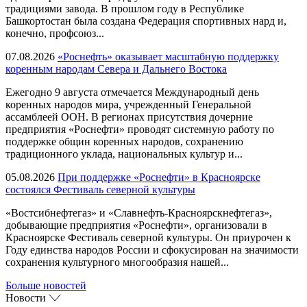
традициями завода. В прошлом году в Республике
Башкортостан была создана Федерация спортивных нард и,
конечно, профсоюз...
07.08.2026
«Роснефть» оказывает масштабную поддержку
коренным народам Севера и Дальнего Востока
Ежегодно 9 августа отмечается Международный день
коренных народов мира, учрежденный Генеральной
ассамблеей ООН. В регионах присутствия дочерние
предприятия «Роснефти» проводят системную работу по
поддержке общин коренных народов, сохранению
традиционного уклада, национальных культур и...
05.08.2026
При поддержке «Роснефти» в Красноярске
состоялся Фестиваль северной культуры
«Востсибнефтегаз» и «Славнефть-Красноярскнефтегаз»,
добывающие предприятия «Роснефти», организовали в
Красноярске Фестиваль северной культуры. Он приурочен к
Году единства народов России и сфокусирован на значимости
сохранения культурного многообразия нашей...
Больше новостей
Новости