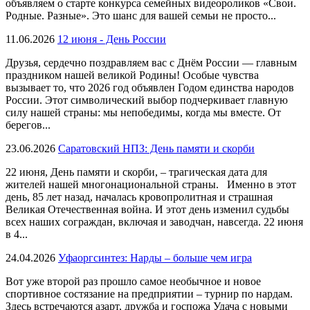
объявляем о старте конкурса семейных видеороликов «Свои.
Родные. Разные». Это шанс для вашей семьи не просто...
11.06.2026
12 июня - День России
Друзья, сердечно поздравляем вас с Днём России — главным
праздником нашей великой Родины! Особые чувства
вызывает то, что 2026 год объявлен Годом единства народов
России. Этот символический выбор подчеркивает главную
силу нашей страны: мы непобедимы, когда мы вместе. От
берегов...
23.06.2026
Саратовский НПЗ: День памяти и скорби
22 июня, День памяти и скорби, – трагическая дата для
жителей нашей многонациональной страны. Именно в этот
день, 85 лет назад, началась кровопролитная и страшная
Великая Отечественная война. И этот день изменил судьбы
всех наших сограждан, включая и заводчан, навсегда. 22 июня
в 4...
24.04.2026
Уфаоргсинтез: Нарды – больше чем игра
Вот уже второй раз прошло самое необычное и новое
спортивное состязание на предприятии – турнир по нардам.
Здесь встречаются азарт, дружба и госпожа Удача с новыми