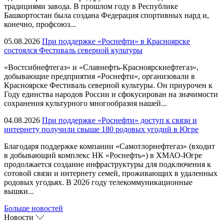
традициями завода. В прошлом году в Республике
Башкортостан была создана Федерация спортивных нард и,
конечно, профсоюз...
05.08.2026
При поддержке «Роснефти» в Красноярске
состоялся Фестиваль северной культуры
«Востсибнефтегаз» и «Славнефть-Красноярскнефтегаз»,
добывающие предприятия «Роснефти», организовали в
Красноярске Фестиваль северной культуры. Он приурочен к
Году единства народов России и сфокусирован на значимости
сохранения культурного многообразия нашей...
04.08.2026
При поддержке «Роснефти» доступ к связи и
интернету получили свыше 180 родовых угодий в Югре
Благодаря поддержке компании «Самотлорнефтегаз» (входит
в добывающий комплекс НК «Роснефть») в ХМАО-Югре
продолжается создание инфраструктуры для подключения к
сотовой связи и интернету семей, проживающих в удаленных
родовых угодьях. В 2026 году телекоммуникационные
вышки...
Больше новостей
Новости