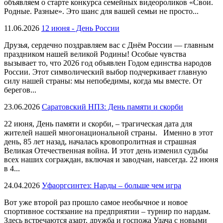
объявляем о старте конкурса семейных видеороликов «Свои.
Родные. Разные». Это шанс для вашей семьи не просто...
11.06.2026
12 июня - День России
Друзья, сердечно поздравляем вас с Днём России — главным
праздником нашей великой Родины! Особые чувства
вызывает то, что 2026 год объявлен Годом единства народов
России. Этот символический выбор подчеркивает главную
силу нашей страны: мы непобедимы, когда мы вместе. От
берегов...
23.06.2026
Саратовский НПЗ: День памяти и скорби
22 июня, День памяти и скорби, – трагическая дата для
жителей нашей многонациональной страны. Именно в этот
день, 85 лет назад, началась кровопролитная и страшная
Великая Отечественная война. И этот день изменил судьбы
всех наших сограждан, включая и заводчан, навсегда. 22 июня
в 4...
24.04.2026
Уфаоргсинтез: Нарды – больше чем игра
Вот уже второй раз прошло самое необычное и новое
спортивное состязание на предприятии – турнир по нардам.
Здесь встречаются азарт, дружба и госпожа Удача с новыми