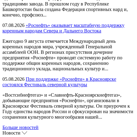
традициями завода. В прошлом году в Республике
Башкортостан была создана Федерация спортивных нард и,
конечно, профсоюз...
07.08.2026
«Роснефть» оказывает масштабную поддержку
коренным народам Севера и Дальнего Востока
Ежегодно 9 августа отмечается Международный день
коренных народов мира, учрежденный Генеральной
ассамблеей ООН. В регионах присутствия дочерние
предприятия «Роснефти» проводят системную работу по
поддержке общин коренных народов, сохранению
традиционного уклада, национальных культур и...
05.08.2026
При поддержке «Роснефти» в Красноярске
состоялся Фестиваль северной культуры
«Востсибнефтегаз» и «Славнефть-Красноярскнефтегаз»,
добывающие предприятия «Роснефти», организовали в
Красноярске Фестиваль северной культуры. Он приурочен к
Году единства народов России и сфокусирован на значимости
сохранения культурного многообразия нашей...
Больше новостей
Новости