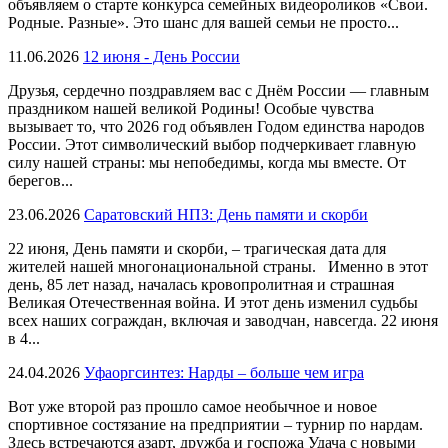
объявляем о старте конкурса семейных видеороликов «Свои.
Родные. Разные». Это шанс для вашей семьи не просто...
11.06.2026
12 июня - День России
Друзья, сердечно поздравляем вас с Днём России — главным
праздником нашей великой Родины! Особые чувства
вызывает то, что 2026 год объявлен Годом единства народов
России. Этот символический выбор подчеркивает главную
силу нашей страны: мы непобедимы, когда мы вместе. От
берегов...
23.06.2026
Саратовский НПЗ: День памяти и скорби
22 июня, День памяти и скорби, – трагическая дата для
жителей нашей многонациональной страны. Именно в этот
день, 85 лет назад, началась кровопролитная и страшная
Великая Отечественная война. И этот день изменил судьбы
всех наших сограждан, включая и заводчан, навсегда. 22 июня
в 4...
24.04.2026
Уфаоргсинтез: Нарды – больше чем игра
Вот уже второй раз прошло самое необычное и новое
спортивное состязание на предприятии – турнир по нардам.
Здесь встречаются азарт, дружба и госпожа Удача с новыми