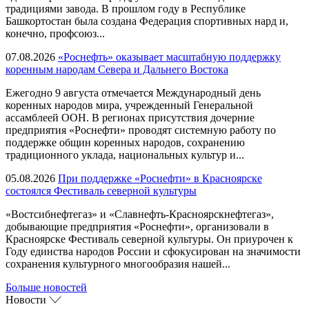
традициями завода. В прошлом году в Республике
Башкортостан была создана Федерация спортивных нард и,
конечно, профсоюз...
07.08.2026
«Роснефть» оказывает масштабную поддержку
коренным народам Севера и Дальнего Востока
Ежегодно 9 августа отмечается Международный день
коренных народов мира, учрежденный Генеральной
ассамблеей ООН. В регионах присутствия дочерние
предприятия «Роснефти» проводят системную работу по
поддержке общин коренных народов, сохранению
традиционного уклада, национальных культур и...
05.08.2026
При поддержке «Роснефти» в Красноярске
состоялся Фестиваль северной культуры
«Востсибнефтегаз» и «Славнефть-Красноярскнефтегаз»,
добывающие предприятия «Роснефти», организовали в
Красноярске Фестиваль северной культуры. Он приурочен к
Году единства народов России и сфокусирован на значимости
сохранения культурного многообразия нашей...
Больше новостей
Новости