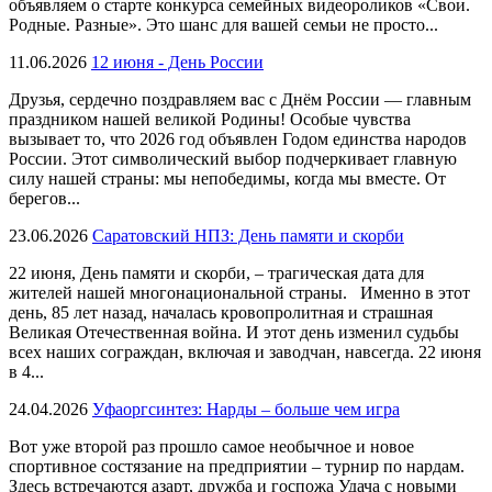
объявляем о старте конкурса семейных видеороликов «Свои.
Родные. Разные». Это шанс для вашей семьи не просто...
11.06.2026
12 июня - День России
Друзья, сердечно поздравляем вас с Днём России — главным
праздником нашей великой Родины! Особые чувства
вызывает то, что 2026 год объявлен Годом единства народов
России. Этот символический выбор подчеркивает главную
силу нашей страны: мы непобедимы, когда мы вместе. От
берегов...
23.06.2026
Саратовский НПЗ: День памяти и скорби
22 июня, День памяти и скорби, – трагическая дата для
жителей нашей многонациональной страны. Именно в этот
день, 85 лет назад, началась кровопролитная и страшная
Великая Отечественная война. И этот день изменил судьбы
всех наших сограждан, включая и заводчан, навсегда. 22 июня
в 4...
24.04.2026
Уфаоргсинтез: Нарды – больше чем игра
Вот уже второй раз прошло самое необычное и новое
спортивное состязание на предприятии – турнир по нардам.
Здесь встречаются азарт, дружба и госпожа Удача с новыми