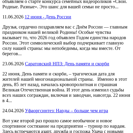
объявляем о старте конкурса семейных видеороликов «Свои.
Родные. Разные». Это шанс для вашей семьи не просто...
11.06.2026
12 июня - День России
Друзья, сердечно поздравляем вас с Днём России — главным
праздником нашей великой Родины! Особые чувства
вызывает то, что 2026 год объявлен Годом единства народов
России. Этот символический выбор подчеркивает главную
силу нашей страны: мы непобедимы, когда мы вместе. От
берегов...
23.06.2026
Саратовский НПЗ: День памяти и скорби
22 июня, День памяти и скорби, – трагическая дата для
жителей нашей многонациональной страны. Именно в этот
день, 85 лет назад, началась кровопролитная и страшная
Великая Отечественная война. И этот день изменил судьбы
всех наших сограждан, включая и заводчан, навсегда. 22 июня
в 4...
24.04.2026
Уфаоргсинтез: Нарды – больше чем игра
Вот уже второй раз прошло самое необычное и новое
спортивное состязание на предприятии – турнир по нардам.
Здесь встречаются азарт, дружба и госпожа Удача с новыми