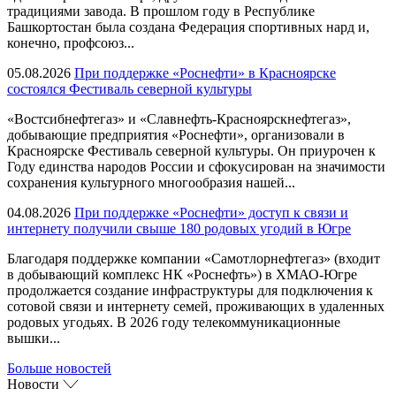
традициями завода. В прошлом году в Республике
Башкортостан была создана Федерация спортивных нард и,
конечно, профсоюз...
05.08.2026
При поддержке «Роснефти» в Красноярске
состоялся Фестиваль северной культуры
«Востсибнефтегаз» и «Славнефть-Красноярскнефтегаз»,
добывающие предприятия «Роснефти», организовали в
Красноярске Фестиваль северной культуры. Он приурочен к
Году единства народов России и сфокусирован на значимости
сохранения культурного многообразия нашей...
04.08.2026
При поддержке «Роснефти» доступ к связи и
интернету получили свыше 180 родовых угодий в Югре
Благодаря поддержке компании «Самотлорнефтегаз» (входит
в добывающий комплекс НК «Роснефть») в ХМАО-Югре
продолжается создание инфраструктуры для подключения к
сотовой связи и интернету семей, проживающих в удаленных
родовых угодьях. В 2026 году телекоммуникационные
вышки...
Больше новостей
Новости