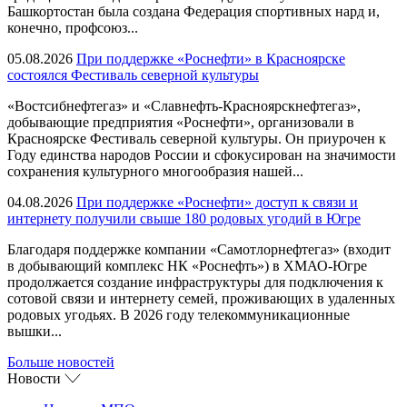
Башкортостан была создана Федерация спортивных нард и,
конечно, профсоюз...
05.08.2026
При поддержке «Роснефти» в Красноярске
состоялся Фестиваль северной культуры
«Востсибнефтегаз» и «Славнефть-Красноярскнефтегаз»,
добывающие предприятия «Роснефти», организовали в
Красноярске Фестиваль северной культуры. Он приурочен к
Году единства народов России и сфокусирован на значимости
сохранения культурного многообразия нашей...
04.08.2026
При поддержке «Роснефти» доступ к связи и
интернету получили свыше 180 родовых угодий в Югре
Благодаря поддержке компании «Самотлорнефтегаз» (входит
в добывающий комплекс НК «Роснефть») в ХМАО-Югре
продолжается создание инфраструктуры для подключения к
сотовой связи и интернету семей, проживающих в удаленных
родовых угодьях. В 2026 году телекоммуникационные
вышки...
Больше новостей
Новости