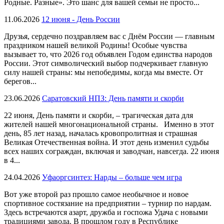
Родные. Разные». Это шанс для вашей семьи не просто...
11.06.2026
12 июня - День России
Друзья, сердечно поздравляем вас с Днём России — главным
праздником нашей великой Родины! Особые чувства
вызывает то, что 2026 год объявлен Годом единства народов
России. Этот символический выбор подчеркивает главную
силу нашей страны: мы непобедимы, когда мы вместе. От
берегов...
23.06.2026
Саратовский НПЗ: День памяти и скорби
22 июня, День памяти и скорби, – трагическая дата для
жителей нашей многонациональной страны. Именно в этот
день, 85 лет назад, началась кровопролитная и страшная
Великая Отечественная война. И этот день изменил судьбы
всех наших сограждан, включая и заводчан, навсегда. 22 июня
в 4...
24.04.2026
Уфаоргсинтез: Нарды – больше чем игра
Вот уже второй раз прошло самое необычное и новое
спортивное состязание на предприятии – турнир по нардам.
Здесь встречаются азарт, дружба и госпожа Удача с новыми
традициями завода. В прошлом году в Республике