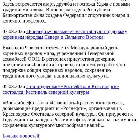
Здесь встречаются азарт, дружба и госпожа Удача с новыми
традициями завода. В прошлом году в Республике
Башкортостан была создана Федерация спортивных нард и,
конечно, профсоюз...
07.08.2026
«Роснефть» оказывает масштабную поддержку
коренным народам Севера и Дальнего Востока
Ежегодно 9 августа отмечается Международный день
коренных народов мира, учрежденный Генеральной
ассамблеей ООН. В регионах присутствия дочерние
предприятия «Роснефти» проводят системную работу по
поддержке общин коренных народов, сохранению
традиционного уклада, национальных культур и...
05.08.2026
При поддержке «Роснефти» в Красноярске
состоялся Фестиваль северной культуры
«Востсибнефтегаз» и «Славнефть-Красноярскнефтегаз»,
добывающие предприятия «Роснефти», организовали в
Красноярске Фестиваль северной культуры. Он приурочен к
Году единства народов России и сфокусирован на значимости
сохранения культурного многообразия нашей...
Больше новостей