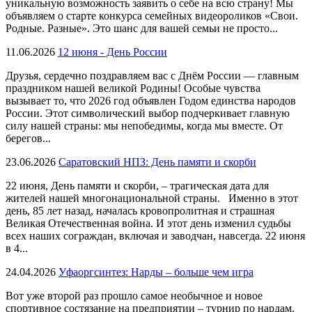
уникальную возможность заявить о себе на всю страну! Мы
объявляем о старте конкурса семейных видеороликов «Свои.
Родные. Разные». Это шанс для вашей семьи не просто...
11.06.2026
12 июня - День России
Друзья, сердечно поздравляем вас с Днём России — главным
праздником нашей великой Родины! Особые чувства
вызывает то, что 2026 год объявлен Годом единства народов
России. Этот символический выбор подчеркивает главную
силу нашей страны: мы непобедимы, когда мы вместе. От
берегов...
23.06.2026
Саратовский НПЗ: День памяти и скорби
22 июня, День памяти и скорби, – трагическая дата для
жителей нашей многонациональной страны. Именно в этот
день, 85 лет назад, началась кровопролитная и страшная
Великая Отечественная война. И этот день изменил судьбы
всех наших сограждан, включая и заводчан, навсегда. 22 июня
в 4...
24.04.2026
Уфаоргсинтез: Нарды – больше чем игра
Вот уже второй раз прошло самое необычное и новое
спортивное состязание на предприятии – турнир по нардам.