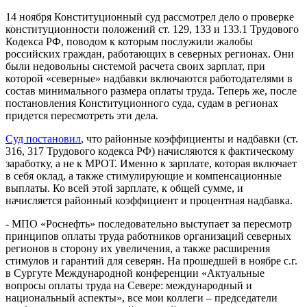
14 ноября Конституционный суд рассмотрел дело о проверке
конституционности положений ст. 129, 133 и 133.1 Трудового
Кодекса РФ, поводом к которым послужили жалобы
российских граждан, работающих в северных регионах. Они
были недовольны системой расчета своих зарплат, при
которой «северные» надбавки включаются работодателями в
состав минимального размера оплаты труда. Теперь же, после
постановления Конституционного суда, судам в регионах
придется пересмотреть эти дела.
Суд постановил
, что районные коэффициенты и надбавки (ст.
316, 317 Трудового кодекса РФ) начисляются к фактическому
заработку, а не к МРОТ. Именно к зарплате, которая включает
в себя оклад, а также стимулирующие и компенсационные
выплаты. Ко всей этой зарплате, к общей сумме, и
начисляется районный коэффициент и процентная надбавка.
- МПО «Роснефть» последовательно выступает за пересмотр
принципов оплаты труда работников организаций северных
регионов в сторону их увеличения, а также расширения
стимулов и гарантий для северян. На прошедшей в ноябре с.г.
в Сургуте Международной конференции «Актуальные
вопросы оплаты труда на Севере: международный и
национальный аспекты», все мои коллеги – председатели