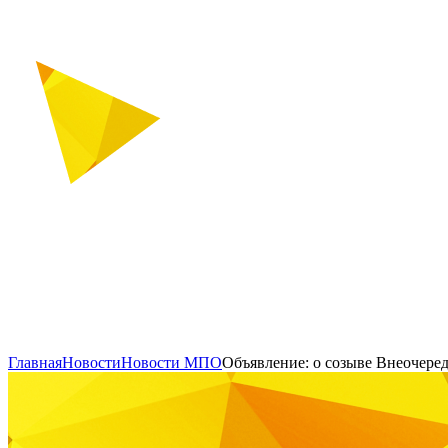
Главная
Новости
Новости МПО
Объявление: о созыве Внеоче