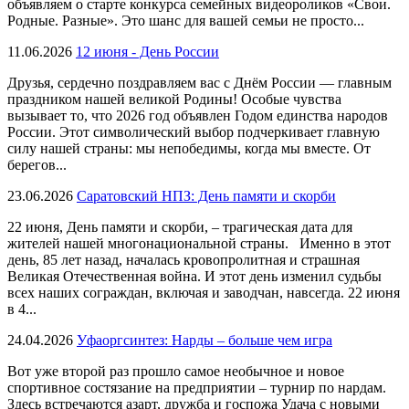
объявляем о старте конкурса семейных видеороликов «Свои.
Родные. Разные». Это шанс для вашей семьи не просто...
11.06.2026
12 июня - День России
Друзья, сердечно поздравляем вас с Днём России — главным
праздником нашей великой Родины! Особые чувства
вызывает то, что 2026 год объявлен Годом единства народов
России. Этот символический выбор подчеркивает главную
силу нашей страны: мы непобедимы, когда мы вместе. От
берегов...
23.06.2026
Саратовский НПЗ: День памяти и скорби
22 июня, День памяти и скорби, – трагическая дата для
жителей нашей многонациональной страны. Именно в этот
день, 85 лет назад, началась кровопролитная и страшная
Великая Отечественная война. И этот день изменил судьбы
всех наших сограждан, включая и заводчан, навсегда. 22 июня
в 4...
24.04.2026
Уфаоргсинтез: Нарды – больше чем игра
Вот уже второй раз прошло самое необычное и новое
спортивное состязание на предприятии – турнир по нардам.
Здесь встречаются азарт, дружба и госпожа Удача с новыми