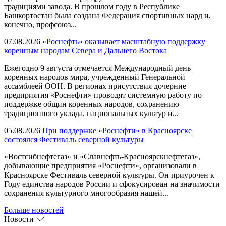
традициями завода. В прошлом году в Республике
Башкортостан была создана Федерация спортивных нард и,
конечно, профсоюз...
07.08.2026
«Роснефть» оказывает масштабную поддержку
коренным народам Севера и Дальнего Востока
Ежегодно 9 августа отмечается Международный день
коренных народов мира, учрежденный Генеральной
ассамблеей ООН. В регионах присутствия дочерние
предприятия «Роснефти» проводят системную работу по
поддержке общин коренных народов, сохранению
традиционного уклада, национальных культур и...
05.08.2026
При поддержке «Роснефти» в Красноярске
состоялся Фестиваль северной культуры
«Востсибнефтегаз» и «Славнефть-Красноярскнефтегаз»,
добывающие предприятия «Роснефти», организовали в
Красноярске Фестиваль северной культуры. Он приурочен к
Году единства народов России и сфокусирован на значимости
сохранения культурного многообразия нашей...
Больше новостей
Новости