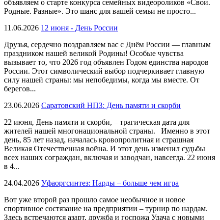
объявляем о старте конкурса семейных видеороликов «Свои.
Родные. Разные». Это шанс для вашей семьи не просто...
11.06.2026
12 июня - День России
Друзья, сердечно поздравляем вас с Днём России — главным
праздником нашей великой Родины! Особые чувства
вызывает то, что 2026 год объявлен Годом единства народов
России. Этот символический выбор подчеркивает главную
силу нашей страны: мы непобедимы, когда мы вместе. От
берегов...
23.06.2026
Саратовский НПЗ: День памяти и скорби
22 июня, День памяти и скорби, – трагическая дата для
жителей нашей многонациональной страны. Именно в этот
день, 85 лет назад, началась кровопролитная и страшная
Великая Отечественная война. И этот день изменил судьбы
всех наших сограждан, включая и заводчан, навсегда. 22 июня
в 4...
24.04.2026
Уфаоргсинтез: Нарды – больше чем игра
Вот уже второй раз прошло самое необычное и новое
спортивное состязание на предприятии – турнир по нардам.
Здесь встречаются азарт, дружба и госпожа Удача с новыми