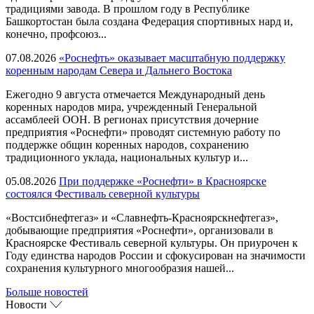
традициями завода. В прошлом году в Республике
Башкортостан была создана Федерация спортивных нард и,
конечно, профсоюз...
07.08.2026
«Роснефть» оказывает масштабную поддержку
коренным народам Севера и Дальнего Востока
Ежегодно 9 августа отмечается Международный день
коренных народов мира, учрежденный Генеральной
ассамблеей ООН. В регионах присутствия дочерние
предприятия «Роснефти» проводят системную работу по
поддержке общин коренных народов, сохранению
традиционного уклада, национальных культур и...
05.08.2026
При поддержке «Роснефти» в Красноярске
состоялся Фестиваль северной культуры
«Востсибнефтегаз» и «Славнефть-Красноярскнефтегаз»,
добывающие предприятия «Роснефти», организовали в
Красноярске Фестиваль северной культуры. Он приурочен к
Году единства народов России и сфокусирован на значимости
сохранения культурного многообразия нашей...
Больше новостей
Новости