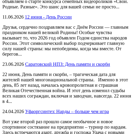
объявляем о старте конкурса семейных видеороликов «Свои.
Родные. Разные». Это шанс для вашей семьи не просто...
11.06.2026
12 июня - День России
Друзья, сердечно поздравляем вас с Днём России — главным
праздником нашей великой Родины! Особые чувства
вызывает то, что 2026 год объявлен Годом единства народов
России. Этот символический выбор подчеркивает главную
силу нашей страны: мы непобедимы, когда мы вместе. От
берегов...
23.06.2026
Саратовский НПЗ: День памяти и скорби
22 июня, День памяти и скорби, – трагическая дата для
жителей нашей многонациональной страны. Именно в этот
день, 85 лет назад, началась кровопролитная и страшная
Великая Отечественная война. И этот день изменил судьбы
всех наших сограждан, включая и заводчан, навсегда. 22 июня
в 4...
24.04.2026
Уфаоргсинтез: Нарды – больше чем игра
Вот уже второй раз прошло самое необычное и новое
спортивное состязание на предприятии – турнир по нардам.
Здесь встречаются азарт, дружба и госпожа Удача с новыми