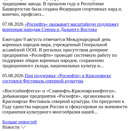
традициями завода. В прошлом году в Республике
Башкортостан была создана Федерация спортивных нард и,
конечно, профсоюз...
07.08.2026
«Роснефть» оказывает масштабную поддержку
коренным народам Севера и Дальнего Востока
Ежегодно 9 августа отмечается Международный день
коренных народов мира, учрежденный Генеральной
ассамблеей ООН. В регионах присутствия дочерние
предприятия «Роснефти» проводят системную работу по
поддержке общин коренных народов, сохранению
традиционного уклада, национальных культур и...
05.08.2026
При поддержке «Роснефти» в Красноярске
состоялся Фестиваль северной культуры
«Востсибнефтегаз» и «Славнефть-Красноярскнефтегаз»,
добывающие предприятия «Роснефти», организовали в
Красноярске Фестиваль северной культуры. Он приурочен к
Году единства народов России и сфокусирован на значимости
сохранения культурного многообразия нашей...
Больше новостей
Новости