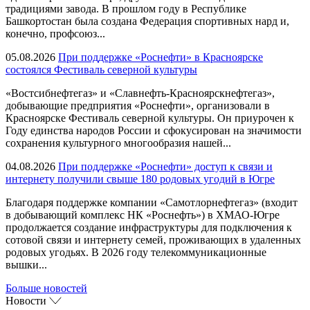
традициями завода. В прошлом году в Республике
Башкортостан была создана Федерация спортивных нард и,
конечно, профсоюз...
05.08.2026
При поддержке «Роснефти» в Красноярске
состоялся Фестиваль северной культуры
«Востсибнефтегаз» и «Славнефть-Красноярскнефтегаз»,
добывающие предприятия «Роснефти», организовали в
Красноярске Фестиваль северной культуры. Он приурочен к
Году единства народов России и сфокусирован на значимости
сохранения культурного многообразия нашей...
04.08.2026
При поддержке «Роснефти» доступ к связи и
интернету получили свыше 180 родовых угодий в Югре
Благодаря поддержке компании «Самотлорнефтегаз» (входит
в добывающий комплекс НК «Роснефть») в ХМАО-Югре
продолжается создание инфраструктуры для подключения к
сотовой связи и интернету семей, проживающих в удаленных
родовых угодьях. В 2026 году телекоммуникационные
вышки...
Больше новостей
Новости