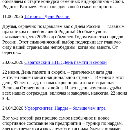
объявляем о старте конкурса семейных видеороликов «Свои.
Родные. Разные». Это шанс для вашей семьи не просто...
11.06.2026
12 июня - День России
Друзья, сердечно поздравляем вас с Днём России — главным
праздником нашей великой Родины! Особые чувства
вызывает то, что 2026 год объявлен Годом единства народов
России. Этот символический выбор подчеркивает главную
силу нашей страны: мы непобедимы, когда мы вместе. От
берегов...
23.06.2026
Саратовский НПЗ: День памяти и скорби
22 июня, День памяти и скорби, – трагическая дата для
жителей нашей многонациональной страны. Именно в этот
день, 85 лет назад, началась кровопролитная и страшная
Великая Отечественная война. И этот день изменил судьбы
всех наших сограждан, включая и заводчан, навсегда. 22 июня
в 4...
24.04.2026
Уфаоргсинтез: Нарды – больше чем игра
Вот уже второй раз прошло самое необычное и новое
спортивное состязание на предприятии – турнир по нардам.
Здесь встречаются азарт, дружба и госпожа Удача с новыми