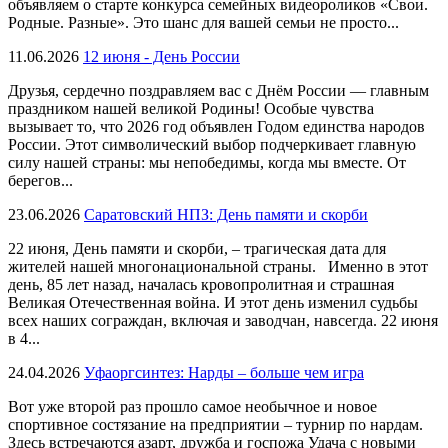
объявляем о старте конкурса семейных видеороликов «Свои.
Родные. Разные». Это шанс для вашей семьи не просто...
11.06.2026
12 июня - День России
Друзья, сердечно поздравляем вас с Днём России — главным
праздником нашей великой Родины! Особые чувства
вызывает то, что 2026 год объявлен Годом единства народов
России. Этот символический выбор подчеркивает главную
силу нашей страны: мы непобедимы, когда мы вместе. От
берегов...
23.06.2026
Саратовский НПЗ: День памяти и скорби
22 июня, День памяти и скорби, – трагическая дата для
жителей нашей многонациональной страны. Именно в этот
день, 85 лет назад, началась кровопролитная и страшная
Великая Отечественная война. И этот день изменил судьбы
всех наших сограждан, включая и заводчан, навсегда. 22 июня
в 4...
24.04.2026
Уфаоргсинтез: Нарды – больше чем игра
Вот уже второй раз прошло самое необычное и новое
спортивное состязание на предприятии – турнир по нардам.
Здесь встречаются азарт, дружба и госпожа Удача с новыми