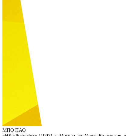
МПО ПАО
«НК «Роснефть»
119071, г. Москва, ул. Малая Калужская, д.