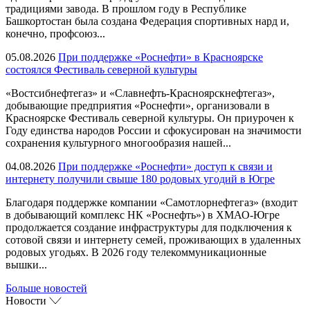
традициями завода. В прошлом году в Республике
Башкортостан была создана Федерация спортивных нард и,
конечно, профсоюз...
05.08.2026
При поддержке «Роснефти» в Красноярске
состоялся Фестиваль северной культуры
«Востсибнефтегаз» и «Славнефть-Красноярскнефтегаз»,
добывающие предприятия «Роснефти», организовали в
Красноярске Фестиваль северной культуры. Он приурочен к
Году единства народов России и сфокусирован на значимости
сохранения культурного многообразия нашей...
04.08.2026
При поддержке «Роснефти» доступ к связи и
интернету получили свыше 180 родовых угодий в Югре
Благодаря поддержке компании «Самотлорнефтегаз» (входит
в добывающий комплекс НК «Роснефть») в ХМАО-Югре
продолжается создание инфраструктуры для подключения к
сотовой связи и интернету семей, проживающих в удаленных
родовых угодьях. В 2026 году телекоммуникационные
вышки...
Больше новостей
Новости