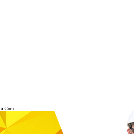
й Слёт