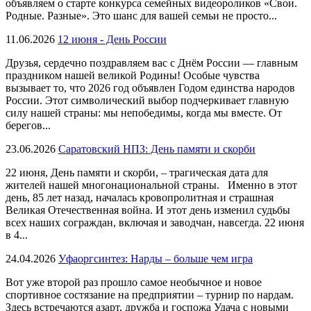
объявляем о старте конкурса семейных видеороликов «Свои.
Родные. Разные». Это шанс для вашей семьи не просто...
11.06.2026
12 июня - День России
Друзья, сердечно поздравляем вас с Днём России — главным
праздником нашей великой Родины! Особые чувства
вызывает то, что 2026 год объявлен Годом единства народов
России. Этот символический выбор подчеркивает главную
силу нашей страны: мы непобедимы, когда мы вместе. От
берегов...
23.06.2026
Саратовский НПЗ: День памяти и скорби
22 июня, День памяти и скорби, – трагическая дата для
жителей нашей многонациональной страны. Именно в этот
день, 85 лет назад, началась кровопролитная и страшная
Великая Отечественная война. И этот день изменил судьбы
всех наших сограждан, включая и заводчан, навсегда. 22 июня
в 4...
24.04.2026
Уфаоргсинтез: Нарды – больше чем игра
Вот уже второй раз прошло самое необычное и новое
спортивное состязание на предприятии – турнир по нардам.
Здесь встречаются азарт, дружба и госпожа Удача с новыми