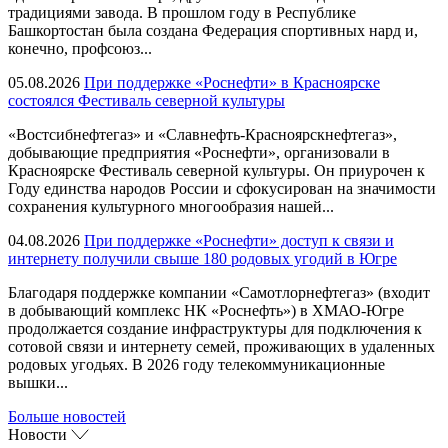
традициями завода. В прошлом году в Республике
Башкортостан была создана Федерация спортивных нард и,
конечно, профсоюз...
05.08.2026
При поддержке «Роснефти» в Красноярске
состоялся Фестиваль северной культуры
«Востсибнефтегаз» и «Славнефть-Красноярскнефтегаз»,
добывающие предприятия «Роснефти», организовали в
Красноярске Фестиваль северной культуры. Он приурочен к
Году единства народов России и сфокусирован на значимости
сохранения культурного многообразия нашей...
04.08.2026
При поддержке «Роснефти» доступ к связи и
интернету получили свыше 180 родовых угодий в Югре
Благодаря поддержке компании «Самотлорнефтегаз» (входит
в добывающий комплекс НК «Роснефть») в ХМАО-Югре
продолжается создание инфраструктуры для подключения к
сотовой связи и интернету семей, проживающих в удаленных
родовых угодьях. В 2026 году телекоммуникационные
вышки...
Больше новостей
Новости