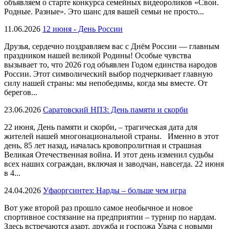
объявляем о старте конкурса семейных видеороликов «Свои.
Родные. Разные». Это шанс для вашей семьи не просто...
11.06.2026
12 июня - День России
Друзья, сердечно поздравляем вас с Днём России — главным
праздником нашей великой Родины! Особые чувства
вызывает то, что 2026 год объявлен Годом единства народов
России. Этот символический выбор подчеркивает главную
силу нашей страны: мы непобедимы, когда мы вместе. От
берегов...
23.06.2026
Саратовский НПЗ: День памяти и скорби
22 июня, День памяти и скорби, – трагическая дата для
жителей нашей многонациональной страны. Именно в этот
день, 85 лет назад, началась кровопролитная и страшная
Великая Отечественная война. И этот день изменил судьбы
всех наших сограждан, включая и заводчан, навсегда. 22 июня
в 4...
24.04.2026
Уфаоргсинтез: Нарды – больше чем игра
Вот уже второй раз прошло самое необычное и новое
спортивное состязание на предприятии – турнир по нардам.
Здесь встречаются азарт, дружба и госпожа Удача с новыми