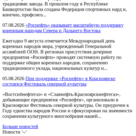
традициями завода. В прошлом году в Республике
Башкортостан была создана Федерация спортивных нард и,
конечно, профсоюз...
07.08.2026
«Роснефть» оказывает масштабную поддержку
коренным народам Севера и Дальнего Востока
Ежегодно 9 августа отмечается Международный день
коренных народов мира, учрежденный Генеральной
ассамблеей ООН. В регионах присутствия дочерние
предприятия «Роснефти» проводят системную работу по
поддержке общин коренных народов, сохранению
традиционного уклада, национальных культур и...
05.08.2026
При поддержке «Роснефти» в Красноярске
состоялся Фестиваль северной культуры
«Востсибнефтегаз» и «Славнефть-Красноярскнефтегаз»,
добывающие предприятия «Роснефти», организовали в
Красноярске Фестиваль северной культуры. Он приурочен к
Году единства народов России и сфокусирован на значимости
сохранения культурного многообразия нашей...
Больше новостей
Новости