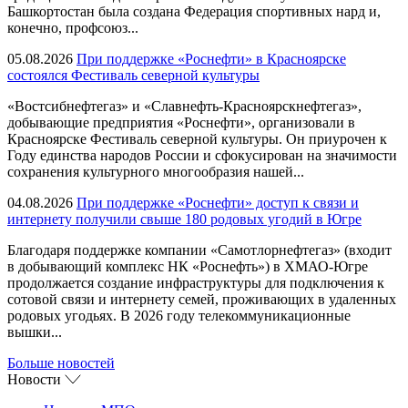
Башкортостан была создана Федерация спортивных нард и,
конечно, профсоюз...
05.08.2026
При поддержке «Роснефти» в Красноярске
состоялся Фестиваль северной культуры
«Востсибнефтегаз» и «Славнефть-Красноярскнефтегаз»,
добывающие предприятия «Роснефти», организовали в
Красноярске Фестиваль северной культуры. Он приурочен к
Году единства народов России и сфокусирован на значимости
сохранения культурного многообразия нашей...
04.08.2026
При поддержке «Роснефти» доступ к связи и
интернету получили свыше 180 родовых угодий в Югре
Благодаря поддержке компании «Самотлорнефтегаз» (входит
в добывающий комплекс НК «Роснефть») в ХМАО-Югре
продолжается создание инфраструктуры для подключения к
сотовой связи и интернету семей, проживающих в удаленных
родовых угодьях. В 2026 году телекоммуникационные
вышки...
Больше новостей
Новости