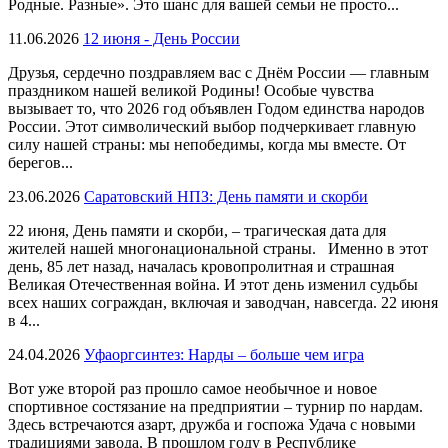
Родные. Разные». Это шанс для вашей семьи не просто...
11.06.2026
12 июня - День России
Друзья, сердечно поздравляем вас с Днём России — главным
праздником нашей великой Родины! Особые чувства
вызывает то, что 2026 год объявлен Годом единства народов
России. Этот символический выбор подчеркивает главную
силу нашей страны: мы непобедимы, когда мы вместе. От
берегов...
23.06.2026
Саратовский НПЗ: День памяти и скорби
22 июня, День памяти и скорби, – трагическая дата для
жителей нашей многонациональной страны. Именно в этот
день, 85 лет назад, началась кровопролитная и страшная
Великая Отечественная война. И этот день изменил судьбы
всех наших сограждан, включая и заводчан, навсегда. 22 июня
в 4...
24.04.2026
Уфаоргсинтез: Нарды – больше чем игра
Вот уже второй раз прошло самое необычное и новое
спортивное состязание на предприятии – турнир по нардам.
Здесь встречаются азарт, дружба и госпожа Удача с новыми
традициями завода. В прошлом году в Республике