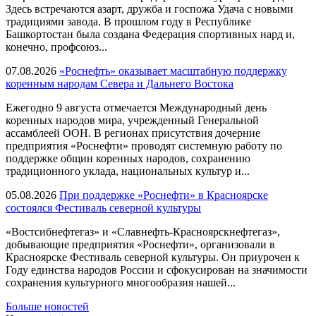
Здесь встречаются азарт, дружба и госпожа Удача с новыми
традициями завода. В прошлом году в Республике
Башкортостан была создана Федерация спортивных нард и,
конечно, профсоюз...
07.08.2026
«Роснефть» оказывает масштабную поддержку
коренным народам Севера и Дальнего Востока
Ежегодно 9 августа отмечается Международный день
коренных народов мира, учрежденный Генеральной
ассамблеей ООН. В регионах присутствия дочерние
предприятия «Роснефти» проводят системную работу по
поддержке общин коренных народов, сохранению
традиционного уклада, национальных культур и...
05.08.2026
При поддержке «Роснефти» в Красноярске
состоялся Фестиваль северной культуры
«Востсибнефтегаз» и «Славнефть-Красноярскнефтегаз»,
добывающие предприятия «Роснефти», организовали в
Красноярске Фестиваль северной культуры. Он приурочен к
Году единства народов России и сфокусирован на значимости
сохранения культурного многообразия нашей...
Больше новостей