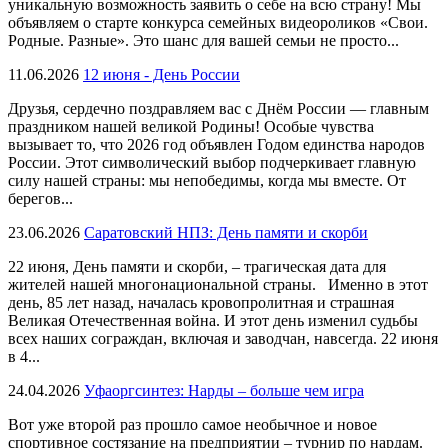
уникальную возможность заявить о себе на всю страну! Мы
объявляем о старте конкурса семейных видеороликов «Свои.
Родные. Разные». Это шанс для вашей семьи не просто...
11.06.2026
12 июня - День России
Друзья, сердечно поздравляем вас с Днём России — главным
праздником нашей великой Родины! Особые чувства
вызывает то, что 2026 год объявлен Годом единства народов
России. Этот символический выбор подчеркивает главную
силу нашей страны: мы непобедимы, когда мы вместе. От
берегов...
23.06.2026
Саратовский НПЗ: День памяти и скорби
22 июня, День памяти и скорби, – трагическая дата для
жителей нашей многонациональной страны. Именно в этот
день, 85 лет назад, началась кровопролитная и страшная
Великая Отечественная война. И этот день изменил судьбы
всех наших сограждан, включая и заводчан, навсегда. 22 июня
в 4...
24.04.2026
Уфаоргсинтез: Нарды – больше чем игра
Вот уже второй раз прошло самое необычное и новое
спортивное состязание на предприятии – турнир по нардам.