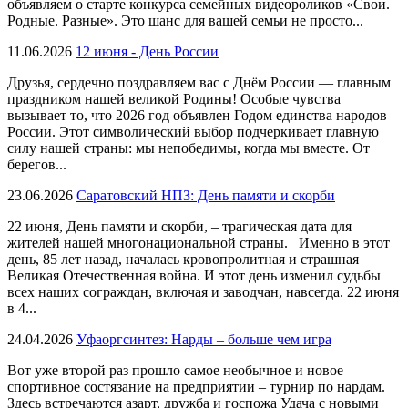
объявляем о старте конкурса семейных видеороликов «Свои.
Родные. Разные». Это шанс для вашей семьи не просто...
11.06.2026
12 июня - День России
Друзья, сердечно поздравляем вас с Днём России — главным
праздником нашей великой Родины! Особые чувства
вызывает то, что 2026 год объявлен Годом единства народов
России. Этот символический выбор подчеркивает главную
силу нашей страны: мы непобедимы, когда мы вместе. От
берегов...
23.06.2026
Саратовский НПЗ: День памяти и скорби
22 июня, День памяти и скорби, – трагическая дата для
жителей нашей многонациональной страны. Именно в этот
день, 85 лет назад, началась кровопролитная и страшная
Великая Отечественная война. И этот день изменил судьбы
всех наших сограждан, включая и заводчан, навсегда. 22 июня
в 4...
24.04.2026
Уфаоргсинтез: Нарды – больше чем игра
Вот уже второй раз прошло самое необычное и новое
спортивное состязание на предприятии – турнир по нардам.
Здесь встречаются азарт, дружба и госпожа Удача с новыми