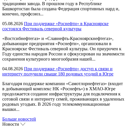
традициями завода. В прошлом году в Республике
Башкортостан была создана Федерация спортивных нард и,
конечно, профсоюз...
05.08.2026
При поддержке «Роснефти» в Красноярске
состоялся Фестиваль северной культуры
«Востсибнефтегаз» и «Славнефть-Красноярскнефтегаз»,
добывающие предприятия «Роснефти», организовали в
Красноярске Фестиваль северной культуры. Он приурочен к
Году единства народов России и сфокусирован на значимости
сохранения культурного многообразия нашей...
04.08.2026
При поддержке «Роснефти» доступ к связи и
интернету получили свыше 180 родовых угодий в Югре
Благодаря поддержке компании «Самотлорнефтегаз» (входит
в добывающий комплекс НК «Роснефть») в ХМАО-Югре
продолжается создание инфраструктуры для подключения к
сотовой связи и интернету семей, проживающих в удаленных
родовых угодьях. В 2026 году телекоммуникационные
вышки...
Больше новостей
Новости