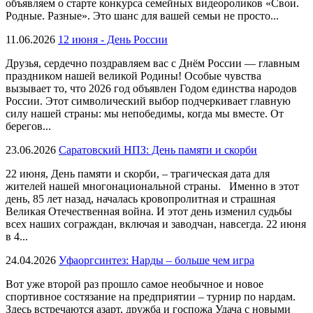
объявляем о старте конкурса семейных видеороликов «Свои.
Родные. Разные». Это шанс для вашей семьи не просто...
11.06.2026
12 июня - День России
Друзья, сердечно поздравляем вас с Днём России — главным
праздником нашей великой Родины! Особые чувства
вызывает то, что 2026 год объявлен Годом единства народов
России. Этот символический выбор подчеркивает главную
силу нашей страны: мы непобедимы, когда мы вместе. От
берегов...
23.06.2026
Саратовский НПЗ: День памяти и скорби
22 июня, День памяти и скорби, – трагическая дата для
жителей нашей многонациональной страны. Именно в этот
день, 85 лет назад, началась кровопролитная и страшная
Великая Отечественная война. И этот день изменил судьбы
всех наших сограждан, включая и заводчан, навсегда. 22 июня
в 4...
24.04.2026
Уфаоргсинтез: Нарды – больше чем игра
Вот уже второй раз прошло самое необычное и новое
спортивное состязание на предприятии – турнир по нардам.
Здесь встречаются азарт, дружба и госпожа Удача с новыми