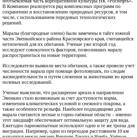
неотъемлемая часть корпоративной культуры НК «Роснефть».
В Компании реализуется ряд комплексных программ по
сохранению и восстановлению природных ресурсов, в том
числе, с использованием передовых технологических
решений.
Маралы (благородные олени) были замечены в тайге южной
части Эвенкийского района Красноярского края, считавшейся
нетипичной для их обитания. Ученые уже второй год
исследуют совокупность факторов, позволивших маралу
распространиться на новые территории.
Исследователи выявили места обитания, а также провели учет
численности марала при помощи фотоловушек, по следам
жизнедеятельности и путем слежения за животными во время
полевых исследований.
Ученые выяснили, что расширение ареала в направлении
Эвенкии стало возможным за счет доступности корма,
изменения климатических условий и снежного покрова, а
также особенности рельефа. Наиболее подходящими для
марала считаются лесные и горно-таёжные области – именно
этот ландшафт обеспечивает оптимальную защиту для вида.
Ежегодно парнокопытные используют одни и те же тропы для
миграции. Например, один из переходов расстоянием 10 км
находится между реками Верхняя Лакура и Чамба. Учёные-