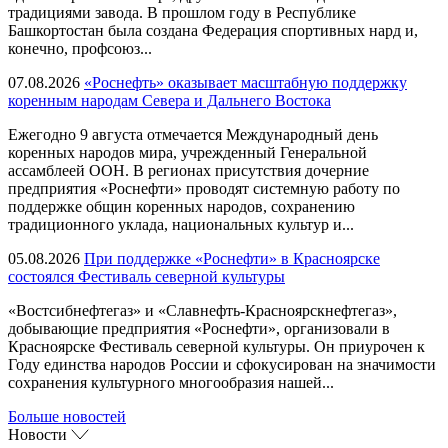
традициями завода. В прошлом году в Республике
Башкортостан была создана Федерация спортивных нард и,
конечно, профсоюз...
07.08.2026
«Роснефть» оказывает масштабную поддержку
коренным народам Севера и Дальнего Востока
Ежегодно 9 августа отмечается Международный день
коренных народов мира, учрежденный Генеральной
ассамблеей ООН. В регионах присутствия дочерние
предприятия «Роснефти» проводят системную работу по
поддержке общин коренных народов, сохранению
традиционного уклада, национальных культур и...
05.08.2026
При поддержке «Роснефти» в Красноярске
состоялся Фестиваль северной культуры
«Востсибнефтегаз» и «Славнефть-Красноярскнефтегаз»,
добывающие предприятия «Роснефти», организовали в
Красноярске Фестиваль северной культуры. Он приурочен к
Году единства народов России и сфокусирован на значимости
сохранения культурного многообразия нашей...
Больше новостей
Новости