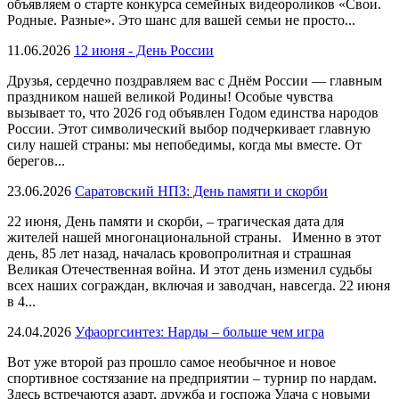
объявляем о старте конкурса семейных видеороликов «Свои.
Родные. Разные». Это шанс для вашей семьи не просто...
11.06.2026
12 июня - День России
Друзья, сердечно поздравляем вас с Днём России — главным
праздником нашей великой Родины! Особые чувства
вызывает то, что 2026 год объявлен Годом единства народов
России. Этот символический выбор подчеркивает главную
силу нашей страны: мы непобедимы, когда мы вместе. От
берегов...
23.06.2026
Саратовский НПЗ: День памяти и скорби
22 июня, День памяти и скорби, – трагическая дата для
жителей нашей многонациональной страны. Именно в этот
день, 85 лет назад, началась кровопролитная и страшная
Великая Отечественная война. И этот день изменил судьбы
всех наших сограждан, включая и заводчан, навсегда. 22 июня
в 4...
24.04.2026
Уфаоргсинтез: Нарды – больше чем игра
Вот уже второй раз прошло самое необычное и новое
спортивное состязание на предприятии – турнир по нардам.
Здесь встречаются азарт, дружба и госпожа Удача с новыми