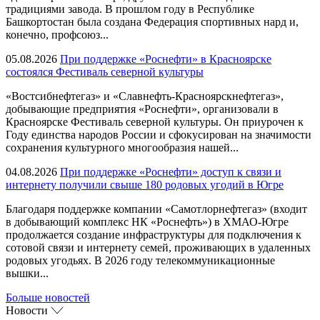
традициями завода. В прошлом году в Республике
Башкортостан была создана Федерация спортивных нард и,
конечно, профсоюз...
05.08.2026
При поддержке «Роснефти» в Красноярске
состоялся Фестиваль северной культуры
«Востсибнефтегаз» и «Славнефть-Красноярскнефтегаз»,
добывающие предприятия «Роснефти», организовали в
Красноярске Фестиваль северной культуры. Он приурочен к
Году единства народов России и сфокусирован на значимости
сохранения культурного многообразия нашей...
04.08.2026
При поддержке «Роснефти» доступ к связи и
интернету получили свыше 180 родовых угодий в Югре
Благодаря поддержке компании «Самотлорнефтегаз» (входит
в добывающий комплекс НК «Роснефть») в ХМАО-Югре
продолжается создание инфраструктуры для подключения к
сотовой связи и интернету семей, проживающих в удаленных
родовых угодьях. В 2026 году телекоммуникационные
вышки...
Больше новостей
Новости