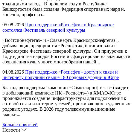
традициями завода. В прошлом году в Республике
Башкортостан была создана Федерация спортивных нард и,
конечно, профсоюз...
05.08.2026
При поддержке «Роснефти» в Красноярске
состоялся Фестиваль северной культуры
«Востсибнефтегаз» и «Славнефть-Красноярскнефтегаз»,
добывающие предприятия «Роснефти», организовали в
Красноярске Фестиваль северной культуры. Он приурочен к
Году единства народов России и сфокусирован на значимости
сохранения культурного многообразия нашей...
04.08.2026
При поддержке «Роснефти» доступ к связи и
интернету получили свыше 180 родовых угодий в Югре
Благодаря поддержке компании «Самотлорнефтегаз» (входит
в добывающий комплекс НК «Роснефть») в ХМАО-Югре
продолжается создание инфраструктуры для подключения к
сотовой связи и интернету семей, проживающих в удаленных
родовых угодьях. В 2026 году телекоммуникационные
вышки...
Больше новостей
Новости