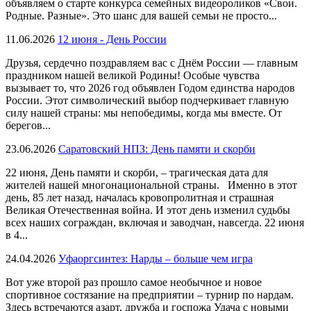
объявляем о старте конкурса семейных видеороликов «Свои.
Родные. Разные». Это шанс для вашей семьи не просто...
11.06.2026
12 июня - День России
Друзья, сердечно поздравляем вас с Днём России — главным
праздником нашей великой Родины! Особые чувства
вызывает то, что 2026 год объявлен Годом единства народов
России. Этот символический выбор подчеркивает главную
силу нашей страны: мы непобедимы, когда мы вместе. От
берегов...
23.06.2026
Саратовский НПЗ: День памяти и скорби
22 июня, День памяти и скорби, – трагическая дата для
жителей нашей многонациональной страны. Именно в этот
день, 85 лет назад, началась кровопролитная и страшная
Великая Отечественная война. И этот день изменил судьбы
всех наших сограждан, включая и заводчан, навсегда. 22 июня
в 4...
24.04.2026
Уфаоргсинтез: Нарды – больше чем игра
Вот уже второй раз прошло самое необычное и новое
спортивное состязание на предприятии – турнир по нардам.
Здесь встречаются азарт, дружба и госпожа Удача с новыми