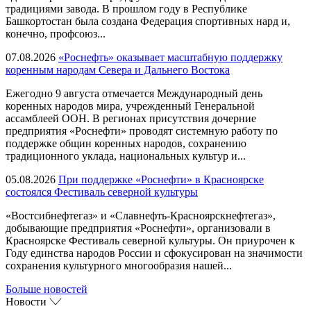
традициями завода. В прошлом году в Республике
Башкортостан была создана Федерация спортивных нард и,
конечно, профсоюз...
07.08.2026
«Роснефть» оказывает масштабную поддержку
коренным народам Севера и Дальнего Востока
Ежегодно 9 августа отмечается Международный день
коренных народов мира, учрежденный Генеральной
ассамблеей ООН. В регионах присутствия дочерние
предприятия «Роснефти» проводят системную работу по
поддержке общин коренных народов, сохранению
традиционного уклада, национальных культур и...
05.08.2026
При поддержке «Роснефти» в Красноярске
состоялся Фестиваль северной культуры
«Востсибнефтегаз» и «Славнефть-Красноярскнефтегаз»,
добывающие предприятия «Роснефти», организовали в
Красноярске Фестиваль северной культуры. Он приурочен к
Году единства народов России и сфокусирован на значимости
сохранения культурного многообразия нашей...
Больше новостей
Новости