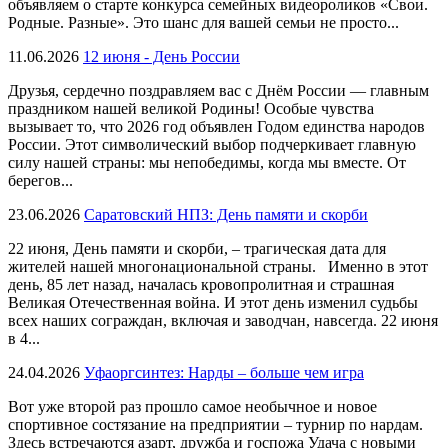
объявляем о старте конкурса семейных видеороликов «Свои.
Родные. Разные». Это шанс для вашей семьи не просто...
11.06.2026
12 июня - День России
Друзья, сердечно поздравляем вас с Днём России — главным
праздником нашей великой Родины! Особые чувства
вызывает то, что 2026 год объявлен Годом единства народов
России. Этот символический выбор подчеркивает главную
силу нашей страны: мы непобедимы, когда мы вместе. От
берегов...
23.06.2026
Саратовский НПЗ: День памяти и скорби
22 июня, День памяти и скорби, – трагическая дата для
жителей нашей многонациональной страны. Именно в этот
день, 85 лет назад, началась кровопролитная и страшная
Великая Отечественная война. И этот день изменил судьбы
всех наших сограждан, включая и заводчан, навсегда. 22 июня
в 4...
24.04.2026
Уфаоргсинтез: Нарды – больше чем игра
Вот уже второй раз прошло самое необычное и новое
спортивное состязание на предприятии – турнир по нардам.
Здесь встречаются азарт, дружба и госпожа Удача с новыми