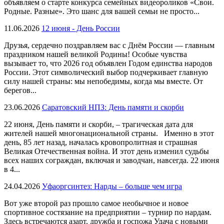
объявляем о старте конкурса семейных видеороликов «Свои.
Родные. Разные». Это шанс для вашей семьи не просто...
11.06.2026
12 июня - День России
Друзья, сердечно поздравляем вас с Днём России — главным
праздником нашей великой Родины! Особые чувства
вызывает то, что 2026 год объявлен Годом единства народов
России. Этот символический выбор подчеркивает главную
силу нашей страны: мы непобедимы, когда мы вместе. От
берегов...
23.06.2026
Саратовский НПЗ: День памяти и скорби
22 июня, День памяти и скорби, – трагическая дата для
жителей нашей многонациональной страны. Именно в этот
день, 85 лет назад, началась кровопролитная и страшная
Великая Отечественная война. И этот день изменил судьбы
всех наших сограждан, включая и заводчан, навсегда. 22 июня
в 4...
24.04.2026
Уфаоргсинтез: Нарды – больше чем игра
Вот уже второй раз прошло самое необычное и новое
спортивное состязание на предприятии – турнир по нардам.
Здесь встречаются азарт, дружба и госпожа Удача с новыми