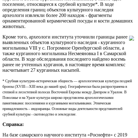
поселение, относящееся к срубной культуре*. В ходе
определения границ объектов культурного наследия
археологи извлекли более 200 находок - фрагменты
орнаментированной керамической посуды и кости домашних
животных.
Кроме того, археологи института уточнили границы ранее
выявленных объектов культурного наследия - курганного
могильника VIII у с. Погромное Оренбургской области, а
также курганного могильника Несмеяновка I в Самарской
области. В ходе обследования последнего найдено восемь
ранее не учтенных курганов, в настоящее время комплекс
насчитывает 27 курганных насыпей.
* Срубная культурно-историческая общность — археологическая культура поздней
бронзы (XVIII—XIII века до нашей эры). Географически была распространена в
степной и лесостепной полосах Восточной Европы между Днепром и Уралом. В
Поволжье и на Урале культура широко представлена археологическими
памятниками: поселениями и курганными могильниками. Этническая
принадлежность – индоиранцы. Основные виды деятельности представителей
срубной культуры - скотоводство и земледелие.
Справка:
На базе самарского научного института «Роснефти» с 2019