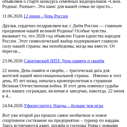
объявляем о старте конкурса семейных видеороликов «Свои.
Родные. Разные». Это шанс для вашей семьи не просто...
11.06.2026
12 июня - День России
Друзья, сердечно поздравляем вас с Днём России — главным
праздником нашей великой Родины! Особые чувства
вызывает то, что 2026 год объявлен Годом единства народов
России. Этот символический выбор подчеркивает главную
силу нашей страны: мы непобедимы, когда мы вместе. От
берегов...
23.06.2026
Саратовский НПЗ: День памяти и скорби
22 июня, День памяти и скорби, – трагическая дата для
жителей нашей многонациональной страны. Именно в этот
день, 85 лет назад, началась кровопролитная и страшная
Великая Отечественная война. И этот день изменил судьбы
всех наших сограждан, включая и заводчан, навсегда. 22 июня
в 4...
24.04.2026
Уфаоргсинтез: Нарды – больше чем игра
Вот уже второй раз прошло самое необычное и новое
спортивное состязание на предприятии – турнир по нардам.
Здесь встречаются азарт, дружба и госпожа Удача с новыми