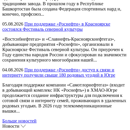
традициями завода. В прошлом году в Республике
Башкортостан была создана Федерация спортивных нард и,
конечно, профсоюз...
05.08.2026
При поддержке «Роснефти» в Красноярске
состоялся Фестиваль северной культуры
«Востсибнефтегаз» и «Славнефть-Красноярскнефтегаз»,
добывающие предприятия «Роснефти», организовали в
Красноярске Фестиваль северной культуры. Он приурочен к
Году единства народов России и сфокусирован на значимости
сохранения культурного многообразия нашей...
04.08.2026
При поддержке «Роснефти» доступ к связи и
интернету получили свыше 180 родовых угодий в Югре
Благодаря поддержке компании «Самотлорнефтегаз» (входит
в добывающий комплекс НК «Роснефть») в ХМАО-Югре
продолжается создание инфраструктуры для подключения к
сотовой связи и интернету семей, проживающих в удаленных
родовых угодьях. В 2026 году телекоммуникационные
вышки...
Больше новостей
Новости