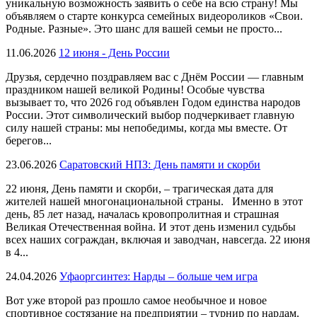
уникальную возможность заявить о себе на всю страну! Мы
объявляем о старте конкурса семейных видеороликов «Свои.
Родные. Разные». Это шанс для вашей семьи не просто...
11.06.2026
12 июня - День России
Друзья, сердечно поздравляем вас с Днём России — главным
праздником нашей великой Родины! Особые чувства
вызывает то, что 2026 год объявлен Годом единства народов
России. Этот символический выбор подчеркивает главную
силу нашей страны: мы непобедимы, когда мы вместе. От
берегов...
23.06.2026
Саратовский НПЗ: День памяти и скорби
22 июня, День памяти и скорби, – трагическая дата для
жителей нашей многонациональной страны. Именно в этот
день, 85 лет назад, началась кровопролитная и страшная
Великая Отечественная война. И этот день изменил судьбы
всех наших сограждан, включая и заводчан, навсегда. 22 июня
в 4...
24.04.2026
Уфаоргсинтез: Нарды – больше чем игра
Вот уже второй раз прошло самое необычное и новое
спортивное состязание на предприятии – турнир по нардам.