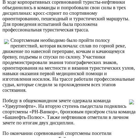
В ходе корпоративных соревнований туристы-нефтяники
объединились в команды и попробовали свои силы в трех
дисциплинах: кросс-спринт по спортивному
ориентированию, пешеходный и туристический маршруты.
Для проведения испытаний была проложена
профессиональная туристическая трасса.
Спортсменам необходимо было пройти полосу
препятствий, которая включала: сплав по горной реке,
движение по навесной переправе, кочкам и качающемуся
бревну, подъемы и спуски по склону. Участники
продемонстрировали знания топографических знаков,
ориентирования на местности и вязания туристических узлов,
навыки оказания первой медицинской помощи и
изготовления носилок. На трассе работали профессиональные
судьи, которые следили за прохождением всех этапов
состязания.
Победу в общекомандном зачете одержала команда
«Удмуртнефти». На вторую ступень пьедестала поднялись
спортсмены «РН-Ванкор», бронзовым призёром стала команда
«Башнефть-Полюс». Также нефтяников отметили в личном
зачете по итогам двух дисциплин.
По окончании соревнований спортсмены посетили