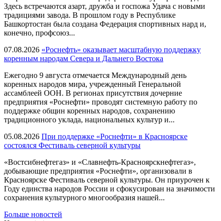
Здесь встречаются азарт, дружба и госпожа Удача с новыми
традициями завода. В прошлом году в Республике
Башкортостан была создана Федерация спортивных нард и,
конечно, профсоюз...
07.08.2026
«Роснефть» оказывает масштабную поддержку
коренным народам Севера и Дальнего Востока
Ежегодно 9 августа отмечается Международный день
коренных народов мира, учрежденный Генеральной
ассамблеей ООН. В регионах присутствия дочерние
предприятия «Роснефти» проводят системную работу по
поддержке общин коренных народов, сохранению
традиционного уклада, национальных культур и...
05.08.2026
При поддержке «Роснефти» в Красноярске
состоялся Фестиваль северной культуры
«Востсибнефтегаз» и «Славнефть-Красноярскнефтегаз»,
добывающие предприятия «Роснефти», организовали в
Красноярске Фестиваль северной культуры. Он приурочен к
Году единства народов России и сфокусирован на значимости
сохранения культурного многообразия нашей...
Больше новостей