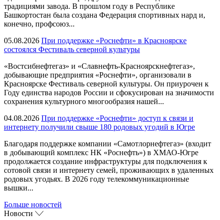
традициями завода. В прошлом году в Республике
Башкортостан была создана Федерация спортивных нард и,
конечно, профсоюз...
05.08.2026
При поддержке «Роснефти» в Красноярске
состоялся Фестиваль северной культуры
«Востсибнефтегаз» и «Славнефть-Красноярскнефтегаз»,
добывающие предприятия «Роснефти», организовали в
Красноярске Фестиваль северной культуры. Он приурочен к
Году единства народов России и сфокусирован на значимости
сохранения культурного многообразия нашей...
04.08.2026
При поддержке «Роснефти» доступ к связи и
интернету получили свыше 180 родовых угодий в Югре
Благодаря поддержке компании «Самотлорнефтегаз» (входит
в добывающий комплекс НК «Роснефть») в ХМАО-Югре
продолжается создание инфраструктуры для подключения к
сотовой связи и интернету семей, проживающих в удаленных
родовых угодьях. В 2026 году телекоммуникационные
вышки...
Больше новостей
Новости