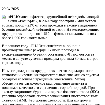
29.04.2025
«РН-Юганскнефтегаз», крупнейший нефтедобывающий
актив «Роснефти», в 2024 году пробурил 7 млн метров
горных пород - 23% от всей проходки в эксплуатационном
бурении российской нефтяной отрасли. На месторождениях
предприятия построено 1 612 нефтяных скважины, из них
более 1 000 горизонтальные.
В прошлом году «РН-Юганскнефтегаз» обновил
производственные рекорды. В июне проходка в
эксплуатационном бурении составила 678 тыс. метров за
месяц, в августе суточная проходка достигла 30 тыс. метров
горных пород.
На месторождениях предприятия начато тиражирование
технологии крепления горизонтальных скважин со спуском
обсадной колонны с вращением хвостовика. Метод
обеспечивает равномерное распределение цемента и
повышает качество его сцепления с горной породой. При
эксплуатационном бурении и зарезке бокового ствола (ЗБС)
успешно опробована система закачивания многоствольных
скважин ТАМL 4-го уровня сложности. Для контроля и
оптимизации производственного процесса внедрена система