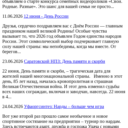
объявляем о старте конкурса семейных видеороликов «Свои.
Родные. Разные». Это шанс для вашей семьи не просто...
11.06.2026
12 июня - День России
Друзья, сердечно поздравляем вас с Днём России — главным
праздником нашей великой Родины! Особые чувства
вызывает то, что 2026 год объявлен Годом единства народов
России. Этот символический выбор подчеркивает главную
силу нашей страны: мы непобедимы, когда мы вместе. От
берегов...
23.06.2026
Саратовский НПЗ: День памяти и скорби
22 июня, День памяти и скорби, – трагическая дата для
жителей нашей многонациональной страны. Именно в этот
день, 85 лет назад, началась кровопролитная и страшная
Великая Отечественная война. И этот день изменил судьбы
всех наших сограждан, включая и заводчан, навсегда. 22 июня
в 4...
24.04.2026
Уфаоргсинтез: Нарды – больше чем игра
Вот уже второй раз прошло самое необычное и новое
спортивное состязание на предприятии – турнир по нардам.
Здесь встречаются азарт, дружба и госпожа Удача с новыми