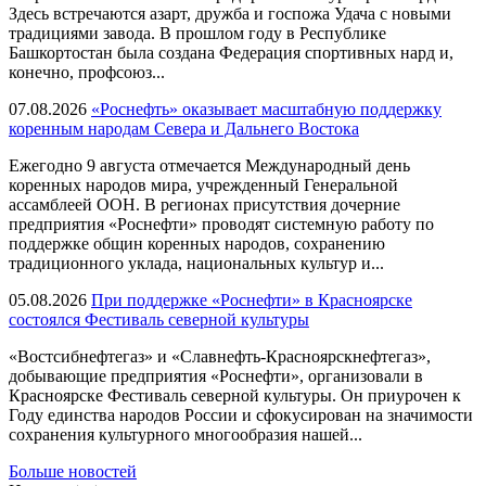
Здесь встречаются азарт, дружба и госпожа Удача с новыми
традициями завода. В прошлом году в Республике
Башкортостан была создана Федерация спортивных нард и,
конечно, профсоюз...
07.08.2026
«Роснефть» оказывает масштабную поддержку
коренным народам Севера и Дальнего Востока
Ежегодно 9 августа отмечается Международный день
коренных народов мира, учрежденный Генеральной
ассамблеей ООН. В регионах присутствия дочерние
предприятия «Роснефти» проводят системную работу по
поддержке общин коренных народов, сохранению
традиционного уклада, национальных культур и...
05.08.2026
При поддержке «Роснефти» в Красноярске
состоялся Фестиваль северной культуры
«Востсибнефтегаз» и «Славнефть-Красноярскнефтегаз»,
добывающие предприятия «Роснефти», организовали в
Красноярске Фестиваль северной культуры. Он приурочен к
Году единства народов России и сфокусирован на значимости
сохранения культурного многообразия нашей...
Больше новостей