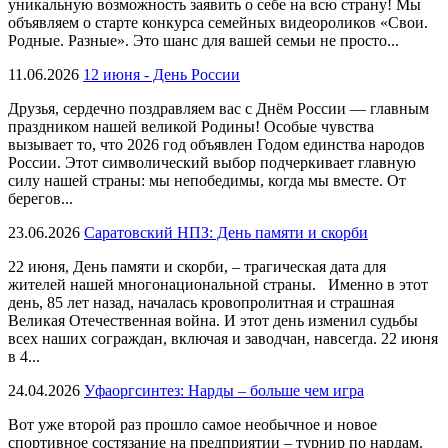
уникальную возможность заявить о себе на всю страну! Мы
объявляем о старте конкурса семейных видеороликов «Свои.
Родные. Разные». Это шанс для вашей семьи не просто...
11.06.2026
12 июня - День России
Друзья, сердечно поздравляем вас с Днём России — главным
праздником нашей великой Родины! Особые чувства
вызывает то, что 2026 год объявлен Годом единства народов
России. Этот символический выбор подчеркивает главную
силу нашей страны: мы непобедимы, когда мы вместе. От
берегов...
23.06.2026
Саратовский НПЗ: День памяти и скорби
22 июня, День памяти и скорби, – трагическая дата для
жителей нашей многонациональной страны. Именно в этот
день, 85 лет назад, началась кровопролитная и страшная
Великая Отечественная война. И этот день изменил судьбы
всех наших сограждан, включая и заводчан, навсегда. 22 июня
в 4...
24.04.2026
Уфаоргсинтез: Нарды – больше чем игра
Вот уже второй раз прошло самое необычное и новое
спортивное состязание на предприятии – турнир по нардам.