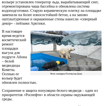
вольере установлен генератор льда, вырабатывающий снег,
отремонтирована чаша бассейна и обновлена система
водоподготовки. Старую керамическую плитку на площадке
заменили на более износостойкий бетон, а на заново
оштукатуренные и окрашенные стены нанесли «северный
декор» - пейзажи Арктики.
В настоящее
время ведется
косметический
ремонт
площадки
выгула для
подруги Айона
– белой
медведицы
Кометы.
Осенью ее
Фото зоопарка Ростова-на-Дону
вольер будет
обновлен полностью.
Сохранение и защита популяции белого медведя – один из
приоритетов «Роснефти» в области охраны окружающей
среды.