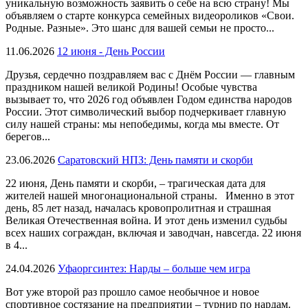
уникальную возможность заявить о себе на всю страну! Мы
объявляем о старте конкурса семейных видеороликов «Свои.
Родные. Разные». Это шанс для вашей семьи не просто...
11.06.2026
12 июня - День России
Друзья, сердечно поздравляем вас с Днём России — главным
праздником нашей великой Родины! Особые чувства
вызывает то, что 2026 год объявлен Годом единства народов
России. Этот символический выбор подчеркивает главную
силу нашей страны: мы непобедимы, когда мы вместе. От
берегов...
23.06.2026
Саратовский НПЗ: День памяти и скорби
22 июня, День памяти и скорби, – трагическая дата для
жителей нашей многонациональной страны. Именно в этот
день, 85 лет назад, началась кровопролитная и страшная
Великая Отечественная война. И этот день изменил судьбы
всех наших сограждан, включая и заводчан, навсегда. 22 июня
в 4...
24.04.2026
Уфаоргсинтез: Нарды – больше чем игра
Вот уже второй раз прошло самое необычное и новое
спортивное состязание на предприятии – турнир по нардам.