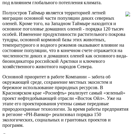
под влиянием глобального потепления климата.
Полуостров Таймыр является территорией летней
миграции основной части популяции диких северных
оленей. Кроме того, на Западном Таймыре находится и
основное поголовье домашних оленей - порядка 120 тысяч
особей. Изменение продуктивности растительного покрова
тундры, основной кормовой базы этих животных,
температурного и водного режимов оказывают влияние на
состояние популяции, что в конечном счете отражается на
численности диких и домашних оленей как основного вида-
биоиндикатора российской Арктики и ключевого
хозяйственного животного народов Севера.
Основной приоритет в работе Компании – забота об
окружающей среде, сохранение местных экосистем и
бережное использование природных ресурсов. В
Красноярском крае «Роснефть» реализует самый «зеленый»
проект нефтедобывающей отрасли «Восток Ойл». Уже на
этапе его проектирования учтены самые передовые
природоохранные технологии. За время работы предприятия
в регионе «РН-Ванкор» реализовал порядка 150
экологических, социальных и грантовых проектов и
программ.