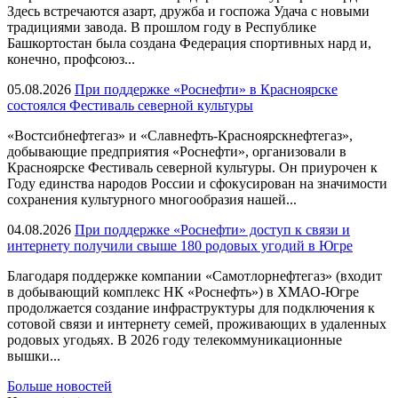
Здесь встречаются азарт, дружба и госпожа Удача с новыми
традициями завода. В прошлом году в Республике
Башкортостан была создана Федерация спортивных нард и,
конечно, профсоюз...
05.08.2026
При поддержке «Роснефти» в Красноярске
состоялся Фестиваль северной культуры
«Востсибнефтегаз» и «Славнефть-Красноярскнефтегаз»,
добывающие предприятия «Роснефти», организовали в
Красноярске Фестиваль северной культуры. Он приурочен к
Году единства народов России и сфокусирован на значимости
сохранения культурного многообразия нашей...
04.08.2026
При поддержке «Роснефти» доступ к связи и
интернету получили свыше 180 родовых угодий в Югре
Благодаря поддержке компании «Самотлорнефтегаз» (входит
в добывающий комплекс НК «Роснефть») в ХМАО-Югре
продолжается создание инфраструктуры для подключения к
сотовой связи и интернету семей, проживающих в удаленных
родовых угодьях. В 2026 году телекоммуникационные
вышки...
Больше новостей