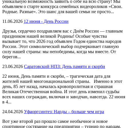
уникальную возможность заявить о себе на всю страну! Мы
объявляем о старте конкурса семейных видеороликов «Свои.
Родные. Разные». Это шанс для вашей семьи не просто...
11.06.2026
12 июня - День России
Друзья, сердечно поздравляем вас с Днём России — главным
праздником нашей великой Родины! Особые чувства
вызывает то, что 2026 год объявлен Годом единства народов
России. Этот символический выбор подчеркивает главную
силу нашей страны: мы непобедимы, когда мы вместе. От
берегов...
23.06.2026
Саратовский НПЗ: День памяти и скорби
22 июня, День памяти и скорби, – трагическая дата для
жителей нашей многонациональной страны. Именно в этот
день, 85 лет назад, началась кровопролитная и страшная
Великая Отечественная война. И этот день изменил судьбы
всех наших сограждан, включая и заводчан, навсегда. 22 июня
в 4...
24.04.2026
Уфаоргсинтез: Нарды – больше чем игра
Вот уже второй раз прошло самое необычное и новое
спортивное состязание на предприятии – турнир по нардам.