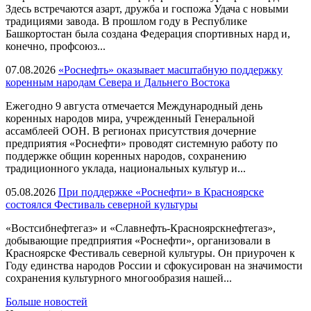
Здесь встречаются азарт, дружба и госпожа Удача с новыми
традициями завода. В прошлом году в Республике
Башкортостан была создана Федерация спортивных нард и,
конечно, профсоюз...
07.08.2026
«Роснефть» оказывает масштабную поддержку
коренным народам Севера и Дальнего Востока
Ежегодно 9 августа отмечается Международный день
коренных народов мира, учрежденный Генеральной
ассамблеей ООН. В регионах присутствия дочерние
предприятия «Роснефти» проводят системную работу по
поддержке общин коренных народов, сохранению
традиционного уклада, национальных культур и...
05.08.2026
При поддержке «Роснефти» в Красноярске
состоялся Фестиваль северной культуры
«Востсибнефтегаз» и «Славнефть-Красноярскнефтегаз»,
добывающие предприятия «Роснефти», организовали в
Красноярске Фестиваль северной культуры. Он приурочен к
Году единства народов России и сфокусирован на значимости
сохранения культурного многообразия нашей...
Больше новостей