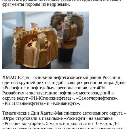
фрагменты породы из недр земли.
ХМАО-Югра – основной нефтегазоносный район России и
один из крупнейших нефтедобывающих регионов мира. Доля
«Роснефти» в нефтедобыче региона составляет 40%.
Разработку и эксплуатацию нефтяных месторождений в
округе ведут «РН-Юганскнефтегаз», «Самотлорнефтегаз»,
«РН-Няганьнефтегаз» и «Конданефть».
Тематические Дни Ханты-Мансийского автономного округа –
Югры стартовали в павильоне «Роснефти» на выставке
«Россия» во вторник, 5 марта, и продлятся по 10 марта. До
конца недели посетители экспозиции могут познакомиться с